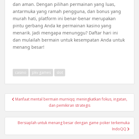
dan aman. Dengan pilihan permainan yang luas,
antarmuka yang ramah pengguna, dan bonus yang
murah hati, platform ini benar-benar merupakan
pintu gerbang Anda ke permainan kasino yang
menarik. Jadi mengapa menunggu? Daftar hari ini
dan mulailah bermain untuk kesempatan Anda untuk
menang besar!
casino
pkv games
slot
Post
Manfaat mental bermain murniqq: meningkatkan fokus, ingatan,
navigation
dan pemikiran strategis
Bersiaplah untuk menang besar dengan game poker terkemuka
IndoQQ