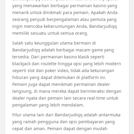
yang menawarkan berbagai permainan kasino yang
menarik untuk dinikmati para pemain. Apakah Anda
seorang penjudi berpengalaman atau pemula yang
ingin mencoba keberuntungan Anda, Bandarjudiqq
memiliki sesuatu untuk semua orang.
Salah satu keunggulan utama bermain di
Bandarjudiqq adalah berbagai macam game yang
tersedia. Dari permainan kasino klasik seperti
blackjack dan roulette hingga opsi yang lebih modern
seperti slot dan poker video, tidak ada kekurangan
hiburan yang dapat ditemukan di platform ini.
Pemain juga dapat menikmati permainan dealer
langsung, di mana mereka dapat berinteraksi dengan
dealer nyata dan pemain lain secara real-time untuk
pengalaman yang lebih mendalam.
Fitur utama lain dari Bandarjudiqq adalah antarmuka
yang ramah pengguna dan opsi pembayaran yang
cepat dan aman. Pemain dapat dengan mudah