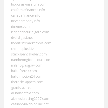
biopuraskinserum.com
californiafinances.info
canadafinance.info
nevadamoney.info
rimene.com
ledepanneur-pigalle.com
dvd-digest.net
theartistsmarketnola.com
chiranaplus.biz
stackspancakebar.com
namheongfoodcourt.com
milanoglasgow.com
hallu-forte3.com
hallu-motion24.com
therockskippers.com
granfoss.net
allindiacafela.com
alpineskiracing2007.com
casino-vulkan-online.net