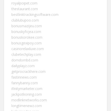
royalpoipet.com
thestaurant.com
bestlinktrackingsoftware.com
clublubupoo.com
bonusmazijeu.com
bonuskyfojea.com
bonuskorokee.com
bonusgexipoy.com
casinorelaxluxe.com
clubetechplay.com
domdombd.com
dailyplayz.com
getprocrackhere.com
fastinnews.com
fannybanny.com
ifinitymarketer.com
jackpotkoning.com
modlinknetworks.com
longtimenewz.com