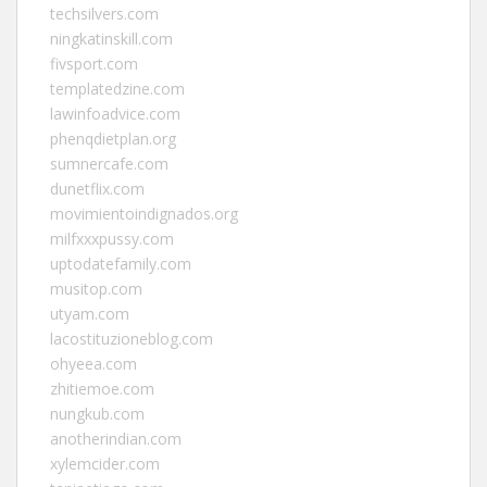
techsilvers.com
ningkatinskill.com
fivsport.com
templatedzine.com
lawinfoadvice.com
phenqdietplan.org
sumnercafe.com
dunetflix.com
movimientoindignados.org
milfxxxpussy.com
uptodatefamily.com
musitop.com
utyam.com
lacostituzioneblog.com
ohyeea.com
zhitiemoe.com
nungkub.com
anotherindian.com
xylemcider.com