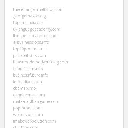
thecedarglenmaltshop.com
georgemason.org
topicinhindi.com
uklanguageacademy.com
lindehealthcarefree.com
allbusinessjobs.info
top10products.net
pickabatours.com
beastmode-bodybuilding.com
financelplan.info
businessfuture.info
infojudibet.com
cbdmap.info
deanbeanxn.com
matkarajdhanigame.com
popthrone.com
world-slots.com
imakewebsolution.com
che-blog.com