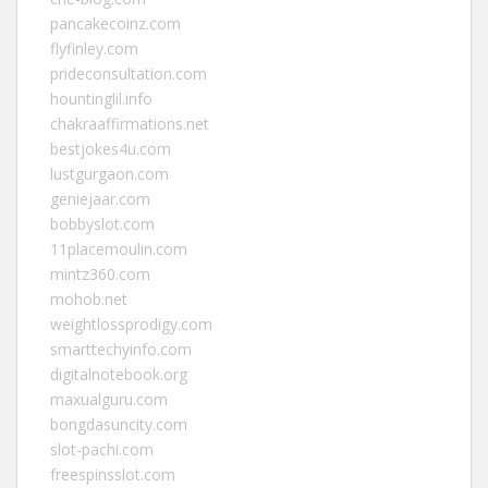
pancakecoinz.com
flyfinley.com
prideconsultation.com
hountinglil.info
chakraaffirmations.net
bestjokes4u.com
lustgurgaon.com
geniejaar.com
bobbyslot.com
11placemoulin.com
mintz360.com
mohob.net
weightlossprodigy.com
smarttechyinfo.com
digitalnotebook.org
maxualguru.com
bongdasuncity.com
slot-pachi.com
freespinsslot.com