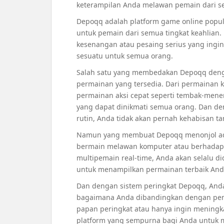
keterampilan Anda melawan pemain dari se
Depoqq adalah platform game online pop
untuk pemain dari semua tingkat keahlian.
kesenangan atau pesaing serius yang ingi
sesuatu untuk semua orang.
Salah satu yang membedakan Depoqq denga
permainan yang tersedia. Dari permainan k
permainan aksi cepat seperti tembak-mene
yang dapat dinikmati semua orang. Dan d
rutin, Anda tidak akan pernah kehabisan ta
Namun yang membuat Depoqq menonjol adal
bermain melawan komputer atau berhadap
multipemain real-time, Anda akan selalu 
untuk menampilkan permainan terbaik Anda 
Dan dengan sistem peringkat Depoqq, And
bagaimana Anda dibandingkan dengan pemai
papan peringkat atau hanya ingin mening
platform yang sempurna bagi Anda untuk m