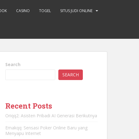
OOK
CASINO
TOGEL
SITUS JUDI ONLINE
Search
SEARCH
Recent Posts
Oriqq2: Asisten Pribadi AI Generasi Berikutnya
Emakqq: Sensasi Poker Online Baru yang
Menyapu Internet