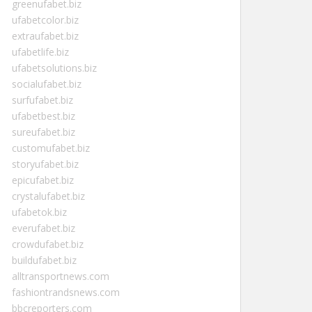
greenufabet.biz
ufabetcolor.biz
extraufabet.biz
ufabetlife.biz
ufabetsolutions.biz
socialufabet.biz
surfufabet.biz
ufabetbest.biz
sureufabet.biz
customufabet.biz
storyufabet.biz
epicufabet.biz
crystalufabet.biz
ufabetok.biz
everufabet.biz
crowdufabet.biz
buildufabet.biz
alltransportnews.com
fashiontrandsnews.com
bbcreporters.com