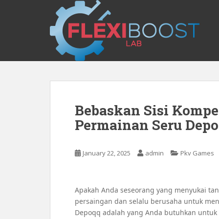
S
k
i
p
t
o
m
a
i
Bebaskan Sisi Kompe
n
c
Permainan Seru Depo
o
n
t
January 22, 2025
admin
Pkv Games
e
n
t
Apakah Anda seseorang yang menyukai tan
persaingan dan selalu berusaha untuk menj
Depoqq adalah yang Anda butuhkan untuk 