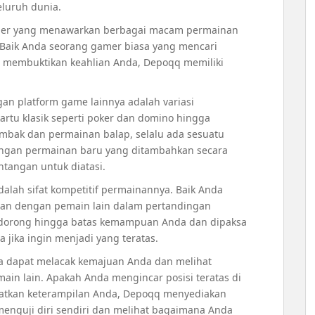
luruh dunia.
uler yang menawarkan berbagai macam permainan
 Baik Anda seorang gamer biasa yang mencari
n membuktikan keahlian Anda, Depoqq memiliki
n platform game lainnya adalah variasi
artu klasik seperti poker dan domino hingga
mbak dan permainan balap, selalu ada sesuatu
engan permainan baru yang ditambahkan secara
ntangan untuk diatasi.
ah sifat kompetitif permainannya. Baik Anda
an dengan pemain lain dalam pertandingan
didorong hingga batas kemampuan Anda dan dipaksa
jika ingin menjadi yang teratas.
a dapat melacak kemajuan Anda dan melihat
n lain. Apakah Anda mengincar posisi teratas di
katkan keterampilan Anda, Depoqq menyediakan
enguji diri sendiri dan melihat bagaimana Anda