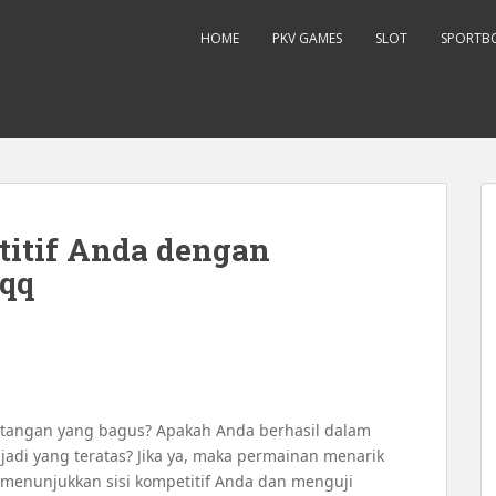
HOME
PKV GAMES
SLOT
SPORTB
titif Anda dengan
qq
tangan yang bagus? Apakah Anda berhasil dalam
adi yang teratas? Jika ya, maka permainan menarik
menunjukkan sisi kompetitif Anda dan menguji