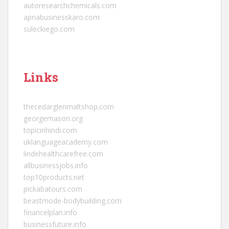
autoresearchchemicals.com
apnabusinesskaro.com
suleckiego.com
Links
thecedarglenmaltshop.com
georgemason.org
topicinhindi.com
uklanguageacademy.com
lindehealthcarefree.com
allbusinessjobs.info
top10products.net
pickabatours.com
beastmode-bodybuilding.com
financelplan.info
businessfuture.info