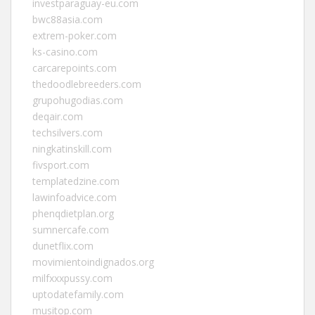
investparaguay-eu.com
bwc88asia.com
extrem-poker.com
ks-casino.com
carcarepoints.com
thedoodlebreeders.com
grupohugodias.com
deqair.com
techsilvers.com
ningkatinskill.com
fivsport.com
templatedzine.com
lawinfoadvice.com
phenqdietplan.org
sumnercafe.com
dunetflix.com
movimientoindignados.org
milfxxxpussy.com
uptodatefamily.com
musitop.com