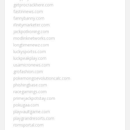
getprocrackhere.com
fastinnews.com
fannybanny.com
ifinitymarketer.com
jackpotkoning.com
modlinknetworks.com
longtimenewz.com
luckysportss.com
luckpeakplay.com
usamicronews.com
grofashion.com
pokemongoevolutioncalc.com
phishingbase.com
racegamings.com
primejackpotstay.com
pokugaa.com
playvaultgame.com
playgrandresorts.com
romsportal.com