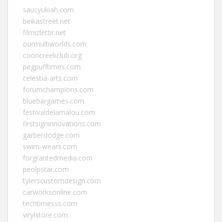
saucyukiah.com
beikastreet.net
filmizlettir.net
ourmultiworlds.com
cooncreekclub.org
pegpufftimes.com
celestia-arts.com
forumchampions.com
bluebargames.com
festivaldelamalou.com
firstsigninnovations.com
garberdodge.com
swim-wears.com
forgrantedmedia.com
peolpstar.com
tylerscustomdesign.com
carworksonline.com
techtimesss.com
virylstore.com