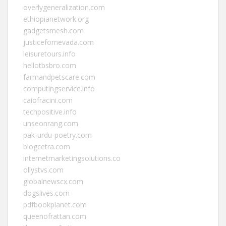
overlygeneralization.com
ethiopianetwork.org
gadgetsmesh.com
justicefornevada.com
leisuretours.info
hellotbsbro.com
farmandpetscare.com
computingservice.info
caiofracini.com
techpositive.info
unseonrang.com
pak-urdu-poetry.com
blogcetra.com
internetmarketingsolutions.co
ollystvs.com
globalnewscx.com
dogslives.com
pdfbookplanet.com
queenofrattan.com