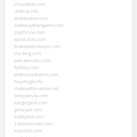
infojudibet.com
cbdmap.info
deanbeanxn.com
matkarajdhanigame.com
popthrone.com
world-slots.com
imakewebsolution.com
che-blog.com
pancakecoinz.com
flyfinley.com
prideconsultation.com
hountinglil.info
chakraaffirmations.net
bestjokes4u.com
lustgurgaon.com
geniejaar.com
bobbyslot.com
11placemoulin.com
mintz360.com