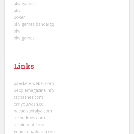
pkv games
pkv
poker
pkv games bandarqq
pkv
pkv games
Links
baeckereiweber.com
peoplemagazine.info
techashes.com
canyouwash.co
havadisantalya.com
techdtimes.com
techieboot.com
gundembalikesir.com