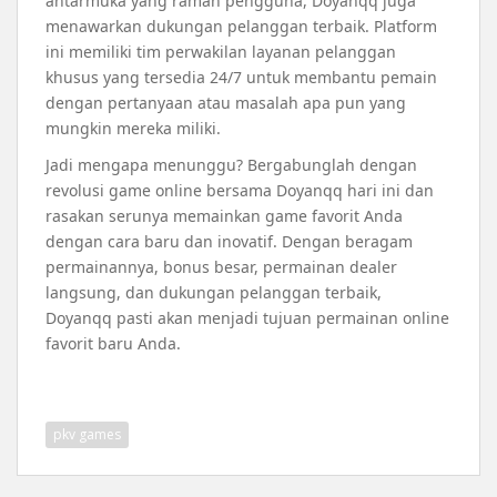
antarmuka yang ramah pengguna, Doyanqq juga
menawarkan dukungan pelanggan terbaik. Platform
ini memiliki tim perwakilan layanan pelanggan
khusus yang tersedia 24/7 untuk membantu pemain
dengan pertanyaan atau masalah apa pun yang
mungkin mereka miliki.
Jadi mengapa menunggu? Bergabunglah dengan
revolusi game online bersama Doyanqq hari ini dan
rasakan serunya memainkan game favorit Anda
dengan cara baru dan inovatif. Dengan beragam
permainannya, bonus besar, permainan dealer
langsung, dan dukungan pelanggan terbaik,
Doyanqq pasti akan menjadi tujuan permainan online
favorit baru Anda.
pkv games