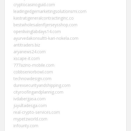
cryptocasinoguid.com
leadingedgemarketingsolutionsmi.com
kastratigeneralcontractinginc.co
bestwholesalenfljerseysshop.com
openlivinglabdays14.com
ayurvedakonsultti-kari-nokela.com
antitraders.biz
aryanews24.com
xscape-it.com
777azino-mobile.com
cobbseniorbowl.com
technowdesign.com
durexsecurityandshipping.com
cityroofingandplannig.com
ivdabergasa.com
juyultadesga.com
real-crypto-services.com
mypetzworld.com
infounty.com