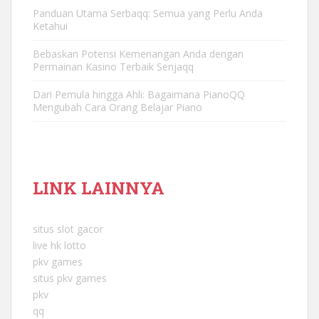
Panduan Utama Serbaqq: Semua yang Perlu Anda
Ketahui
Bebaskan Potensi Kemenangan Anda dengan
Permainan Kasino Terbaik Senjaqq
Dari Pemula hingga Ahli: Bagaimana PianoQQ
Mengubah Cara Orang Belajar Piano
LINK LAINNYA
situs slot gacor
live hk lotto
pkv games
situs pkv games
pkv
qq