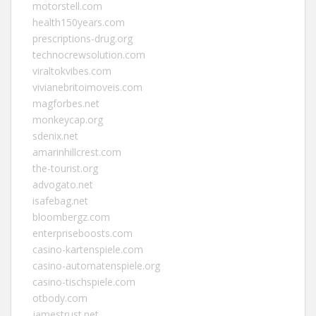
motorstell.com
health150years.com
prescriptions-drug.org
technocrewsolution.com
viraltokvibes.com
vivianebritoimoveis.com
magforbes.net
monkeycap.org
sdenix.net
amarinhillcrest.com
the-tourist.org
advogato.net
isafebag.net
bloombergz.com
enterpriseboosts.com
casino-kartenspiele.com
casino-automatenspiele.org
casino-tischspiele.com
otbody.com
jamestrust.net