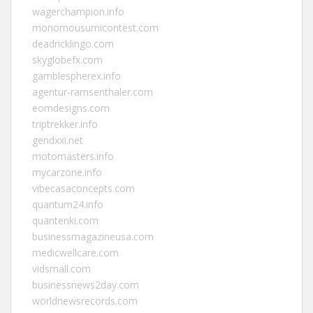
wagerchampion.info
monomousumicontest.com
deadricklingo.com
skyglobefx.com
gamblespherex.info
agentur-ramsenthaler.com
eomdesigns.com
triptrekker.info
gendxxi.net
motomasters.info
mycarzone.info
vibecasaconcepts.com
quantum24.info
quantenki.com
businessmagazineusa.com
medicwellcare.com
vidsmall.com
businessnews2day.com
worldnewsrecords.com