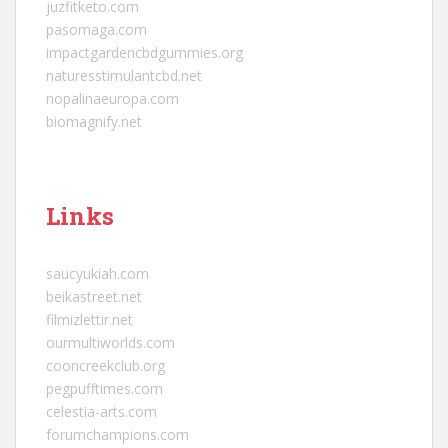
juzfitketo.com
pasomaga.com
impactgardencbdgummies.org
naturesstimulantcbd.net
nopalinaeuropa.com
biomagnify.net
Links
saucyukiah.com
beikastreet.net
filmizlettir.net
ourmultiworlds.com
cooncreekclub.org
pegpufftimes.com
celestia-arts.com
forumchampions.com