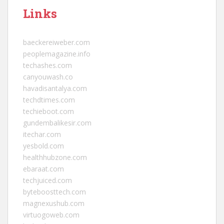
Links
baeckereiweber.com
peoplemagazine.info
techashes.com
canyouwash.co
havadisantalya.com
techdtimes.com
techieboot.com
gundembalikesir.com
itechar.com
yesbold.com
healthhubzone.com
ebaraat.com
techjuiced.com
byteboosttech.com
magnexushub.com
virtuogoweb.com