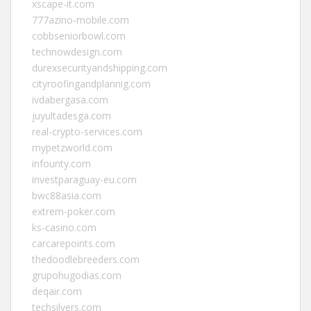
xscape-it.com
777azino-mobile.com
cobbseniorbowl.com
technowdesign.com
durexsecurityandshipping.com
cityroofingandplannig.com
ivdabergasa.com
juyultadesga.com
real-crypto-services.com
mypetzworld.com
infounty.com
investparaguay-eu.com
bwc88asia.com
extrem-poker.com
ks-casino.com
carcarepoints.com
thedoodlebreeders.com
grupohugodias.com
deqair.com
techsilvers.com