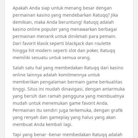
Apakah Anda siap untuk menang besar dengan
permainan kasino yang mendebarkan Ratuqq? Jika
demikian, maka Anda beruntung! Ratuqq adalah
kasino online populer yang menawarkan berbagai
permainan menarik untuk dinikmati para pemain.
Dari favorit klasik seperti blackjack dan roulette
hingga hit modern seperti slot dan poker, Ratuqq
memiliki sesuatu untuk semua orang.
Salah satu hal yang membedakan Ratuqq dari kasino
online lainnya adalah komitmennya untuk
memberikan pengalaman bermain game berkualitas
tinggi. Situs ini mudah dinavigasi, dengan antarmuka
yang bersih dan ramah pengguna yang membuatnya
mudah untuk menemukan game favorit Anda.
Permainan itu sendiri juga terkemuka, dengan grafik
yang renyah dan gameplay yang halus yang akan
membuat Anda kembali lagi.
Tapi yang benar -benar membedakan Ratuqq adalah