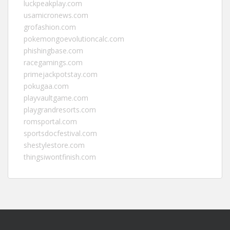
luckpeakplay.com
usamicronews.com
grofashion.com
pokemongoevolutioncalc.com
phishingbase.com
racegamings.com
primejackpotstay.com
pokugaa.com
playvaultgame.com
playgrandresorts.com
romsportal.com
sportsdocfestival.com
shestylestore.com
thingsiwontfinish.com