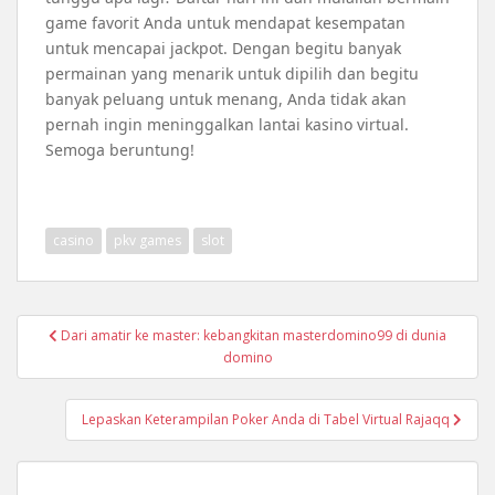
game favorit Anda untuk mendapat kesempatan
untuk mencapai jackpot. Dengan begitu banyak
permainan yang menarik untuk dipilih dan begitu
banyak peluang untuk menang, Anda tidak akan
pernah ingin meninggalkan lantai kasino virtual.
Semoga beruntung!
casino
pkv games
slot
Post
Dari amatir ke master: kebangkitan masterdomino99 di dunia
navigation
domino
Lepaskan Keterampilan Poker Anda di Tabel Virtual Rajaqq