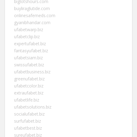
biglotshours.com
buyliraglutide.com
onlinesafemeds.com
gyanibhandar.com
ufabetwarp.biz
ufabetclip.biz
expertufabet.biz
fantasyufabet.biz
ufabetsiam.biz
swissufabet.biz
ufabetbusiness.biz
greenufabet.biz
ufabetcolor.biz
extraufabet.biz
ufabetlife.biz
ufabetsolutions.biz
socialufabet.biz
surfufabet.biz
ufabetbest.biz
sureufabet.biz