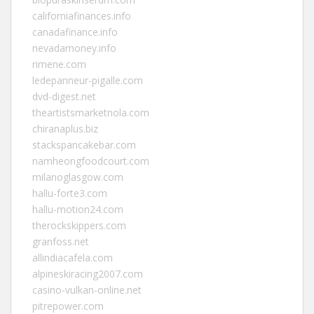
californiafinances.info
canadafinance.info
nevadamoney.info
rimene.com
ledepanneur-pigalle.com
dvd-digest.net
theartistsmarketnola.com
chiranaplus.biz
stackspancakebar.com
namheongfoodcourt.com
milanoglasgow.com
hallu-forte3.com
hallu-motion24.com
therockskippers.com
granfoss.net
allindiacafela.com
alpineskiracing2007.com
casino-vulkan-online.net
pitrepower.com