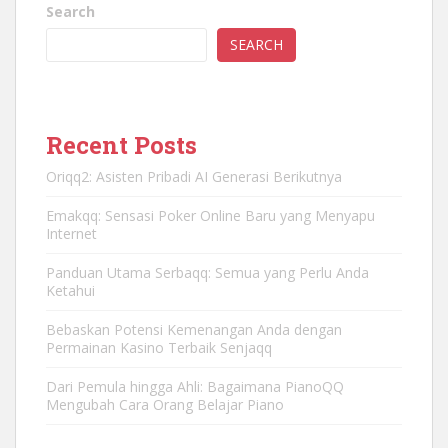
Search
SEARCH
Recent Posts
Oriqq2: Asisten Pribadi AI Generasi Berikutnya
Emakqq: Sensasi Poker Online Baru yang Menyapu
Internet
Panduan Utama Serbaqq: Semua yang Perlu Anda
Ketahui
Bebaskan Potensi Kemenangan Anda dengan
Permainan Kasino Terbaik Senjaqq
Dari Pemula hingga Ahli: Bagaimana PianoQQ
Mengubah Cara Orang Belajar Piano