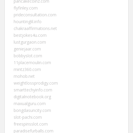
pancakecoinz.com
flyfinley.com
prideconsultation.com
hountinglil.info
chakraaffirmations.net
bestjokes4u.com
lustgurgaon.com
geniejaar.com
bobbyslot.com
11placemoulin.com
mintz360.com
mohob.net
weightlossprodigy.com
smarttechyinfo.com
digitalnotebook.org
maxualguru.com
bongdasuncity.com
slot-pachi.com
freespinsslot.com
paradisefurballs.com