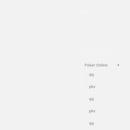
CASINO
TOGEL
SITUS JUDI ONLINE
Poker Online
qq
pkv
qq
pkv
qq