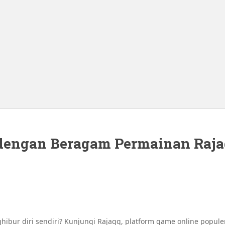
dengan Beragam Permainan Raja
hibur diri sendiri? Kunjungi Rajaqq, platform game online pop