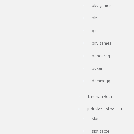
pkv games
pkv
qq
pkv games
bandarqq
poker
dominoqq
Taruhan Bola
Judi Slot Online
slot
slot gacor