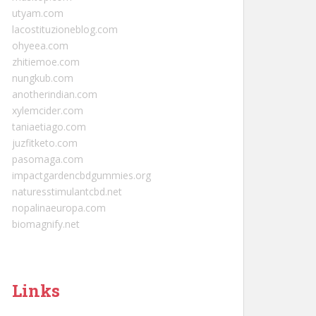
utyam.com
lacostituzioneblog.com
ohyeea.com
zhitiemoe.com
nungkub.com
anotherindian.com
xylemcider.com
taniaetiago.com
juzfitketo.com
pasomaga.com
impactgardencbdgummies.org
naturesstimulantcbd.net
nopalinaeuropa.com
biomagnify.net
Links