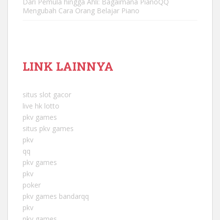
Dari Pemula hingga Ahli: Bagaimana PianoQQ
Mengubah Cara Orang Belajar Piano
LINK LAINNYA
situs slot gacor
live hk lotto
pkv games
situs pkv games
pkv
qq
pkv games
pkv
poker
pkv games bandarqq
pkv
pkv games