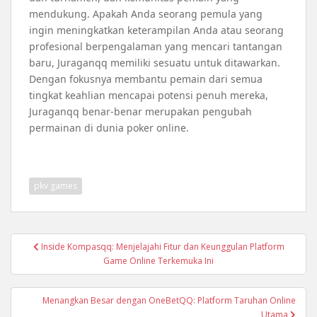
mendukung. Apakah Anda seorang pemula yang
ingin meningkatkan keterampilan Anda atau seorang
profesional berpengalaman yang mencari tantangan
baru, Juraganqq memiliki sesuatu untuk ditawarkan.
Dengan fokusnya membantu pemain dari semua
tingkat keahlian mencapai potensi penuh mereka,
Juraganqq benar-benar merupakan pengubah
permainan di dunia poker online.
pkv games
Post
Inside Kompasqq: Menjelajahi Fitur dan Keunggulan Platform
navigation
Game Online Terkemuka Ini
Menangkan Besar dengan OneBetQQ: Platform Taruhan Online
Utama