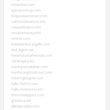
infonetive.com
epictacoshop.com
biopuraskinserum.com
californiafinances.info
canadafinance.info
nevadamoney.info
rimene.com
ledepanneur-pigalle.com
dvd-digest.net
theartistsmarketnola.com
chiranaplus.biz
stackspancakebar.com
namheongfoodcourt.com
milanoglasgow.com
hallu-forte3.com
hallu-motion24.com
therockskippers.com
granfoss.net
allindiacafela.com