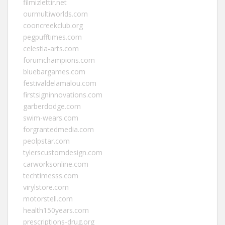
filmizlettir.net
ourmultiworlds.com
cooncreekclub.org
pegpufftimes.com
celestia-arts.com
forumchampions.com
bluebargames.com
festivaldelamalou.com
firstsigninnovations.com
garberdodge.com
swim-wears.com
forgrantedmedia.com
peolpstar.com
tylerscustomdesign.com
carworksonline.com
techtimesss.com
virylstore.com
motorstell.com
health150years.com
prescriptions-drug.org