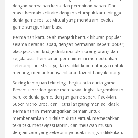
dengan permainan kartu dan permainan papan. Dari
masa bermain solitaire dengan setumpuk kartu hingga
dunia game realitas virtual yang mendalam, evolusi
game sungguh luar biasa.
Permainan kartu telah menjadi bentuk hiburan populer
selama berabad-abad, dengan permainan seperti poker,
blackjack, dan bridge dinikmati oleh orang-orang dari
segala usia. Permainan-permainan ini membutuhkan
keterampilan, strategi, dan sedikit keberuntungan untuk
menang, menjadikannya hiburan favorit banyak orang.
Seiring kemajuan teknologi, begitu pula dunia game.
Penemuan video game membawa tingkat kegembiraan
baru ke dunia game, dengan game seperti Pac-Man,
Super Mario Bros, dan Tetris langsung menjadi klasik.
Permainan ini memungkinkan pemain untuk
membenamkan diri dalam dunia virtual, memecahkan
teka-teki, menavigasi labirin, dan melawan musuh
dengan cara yang sebelumnya tidak mungkin dilakukan.