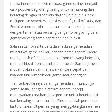
Ketika internet semakin meluas, game online menjadi
cara populer bagi orang-orang untuk terhubung dan
bersaing dengan orang lain dari seluruh dunia. Game
multipemain seperti World of Warcraft, Call of Duty, dan
Fortnite memungkinkan pemain untuk bekerja sama
dengan teman atau bersaing dengan orang asing dalam
gameplay yang serba cepat dan penuh aksi.
Salah satu inovasi terbaru dalam dunia game adalah
munculnya game seluler, dengan game seperti Candy
Crush, Clash of Clans, dan Pokémon GO yang langsung
menjadi hits di ponsel pintar dan tablet. Game-game ini
mudah diakses dan menawarkan cara cepat dan
nyaman untuk menikmati game saat bepergian.
Tren terbaru lainnya dalam game adalah munculnya
game sosial, dengan platform seperti Pinoqq
menawarkan cara baru bagi pemain untuk berinteraksi
dan bersaing satu sama lain. Pinoqq adalah permainan
kartu online multipemain yang menggabungkan elemen