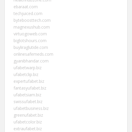
ebaraat.com
techjuiced.com
byteboosttech.com
magnexushub.com
virtuogoweb.com
biglotshours.com
buyliraglutide.com
onlinesafemeds.com
gyanibhandar.com
ufabetwarp.biz
ufabetclip.biz
expertufabet.biz
fantasyufabet.biz
ufabetsiam.biz
swissufabet.biz
ufabetbusiness.biz
greenufabet.biz
ufabetcolor.biz
extraufabet.biz