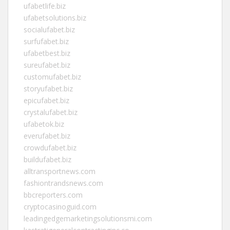
ufabetlife.biz
ufabetsolutions.biz
socialufabet.biz
surfufabet.biz
ufabetbest.biz
sureufabet.biz
customufabet.biz
storyufabet.biz
epicufabet.biz
crystalufabet.biz
ufabetok.biz
everufabet.biz
crowdufabet.biz
buildufabet.biz
alltransportnews.com
fashiontrandsnews.com
bbcreporters.com
cryptocasinoguid.com
leadingedgemarketingsolutionsmi.com