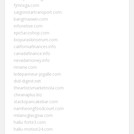
fjmnxga.com
saigonstartransport.com
bangmaxwin.com
infonetive.com
epictacoshop.com
biopuraskinserum.com
californiafinances.info
canadafinance.info
nevadamoney.info
rimene.com
ledepanneur-pigalle.com
dvd-digest.net
theartistsmarketnola.com
chiranaplus.biz
stackspancakebar.com
namheongfoodcourt.com
milanoglasgow.com
hallu-forte3.com
hallu-motion24.com