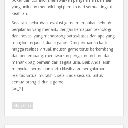
poker dan domino, menawarkan pengalaman bermain
yang unik dan menarik bagi pemain dari semua tingkat
keahlian.
Secara keseluruhan, evolusi game merupakan sebuah
perjalanan yang menarik, dengan kemajuan teknologi
dan inovasi yang mendorong batas-batas dari apa yang
mungkin terjadi di dunia game. Dari permainan kartu
hingga realitas virtual, industri game terus berkembang
dan berkembang, menawarkan pengalaman baru dan
menarik bagi pemain dari segala usia. Baik Anda lebih
menyukai permainan kartu klasik atau pengalaman
realitas virtual mutakhir, selalu ada sesuatu untuk
semua orang di dunia game.
[ad_2]
pkv games