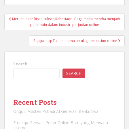
Post
Meruntuhkan kisah sukses Rahasiaqq: Bagaimana mereka menjadi
navigation
pemimpin dalam industri perjudian online
Rajajudiqq: Tujuan utama untuk game kasino online
Search
SEARCH
Recent Posts
Oriqq2: Asisten Pribadi AI Generasi Berikutnya
Emakqq: Sensasi Poker Online Baru yang Menyapu
Internet