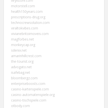
virylstore.com
motorstell.com
health150years.com
prescriptions-drug.org
technocrewsolution.com
viraltokvibes.com
vivianebritoimoveis.com
magforbes.net
monkeycap.org
sdenix.net
amarinhillcrest.com
the-tourist.org
advogato.net
isafebag.net
bloombergz.com
enterpriseboosts.com
casino-kartenspiele.com
casino-automatenspiele.org
casino-tischspiele.com
otbody.com