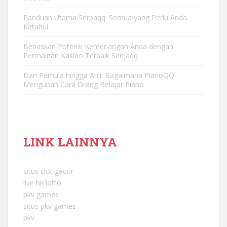
Panduan Utama Serbaqq: Semua yang Perlu Anda
Ketahui
Bebaskan Potensi Kemenangan Anda dengan
Permainan Kasino Terbaik Senjaqq
Dari Pemula hingga Ahli: Bagaimana PianoQQ
Mengubah Cara Orang Belajar Piano
LINK LAINNYA
situs slot gacor
live hk lotto
pkv games
situs pkv games
pkv