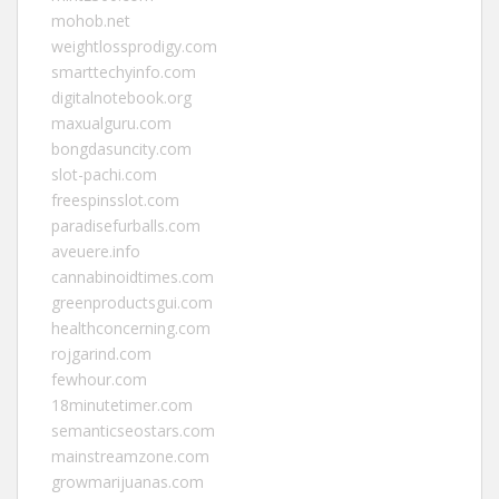
mohob.net
weightlossprodigy.com
smarttechyinfo.com
digitalnotebook.org
maxualguru.com
bongdasuncity.com
slot-pachi.com
freespinsslot.com
paradisefurballs.com
aveuere.info
cannabinoidtimes.com
greenproductsgui.com
healthconcerning.com
rojgarind.com
fewhour.com
18minutetimer.com
semanticseostars.com
mainstreamzone.com
growmarijuanas.com