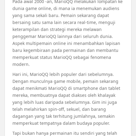
Pada awal 2000 -an, MarioQQ melakukan lompatan ke
dunia game online, di mana ia menemukan audiens
yang sama sekali baru. Pemain sekarang dapat
bersaing satu sama lain secara real-time, menguji
keterampilan dan strategi mereka melawan
penggemar MarioQQ lainnya dari seluruh dunia.
Aspek multipemain online ini menambahkan lapisan
baru kegembiraan pada permainan dan membantu
memperkuat status MarioQQ sebagai fenomena
modern.
Hari ini, MarioQQ lebih populer dari sebelumnya.
Dengan munculnya game mobile, pemain sekarang
dapat menikmati MarioQQ di smartphone dan tablet
mereka, membuatnya dapat diakses oleh khalayak
yang lebih luas daripada sebelumnya. Gim ini juga
telah melahirkan spin-off, sekuel, dan barang
dagangan yang tak terhitung jumlahnya, semakin
memperkuat tempatnya dalam budaya populer.
Tapi bukan hanya permainan itu sendiri yang telah