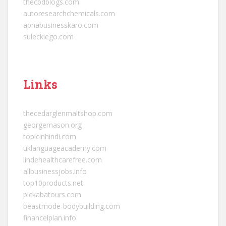
thecbdblogs.com
autoresearchchemicals.com
apnabusinesskaro.com
suleckiego.com
Links
thecedarglenmaltshop.com
georgemason.org
topicinhindi.com
uklanguageacademy.com
lindehealthcarefree.com
allbusinessjobs.info
top10products.net
pickabatours.com
beastmode-bodybuilding.com
financelplan.info