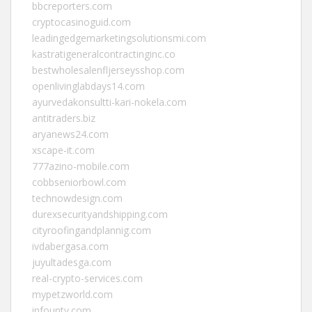
bbcreporters.com
cryptocasinoguid.com
leadingedgemarketingsolutionsmi.com
kastratigeneralcontractinginc.co
bestwholesalenfljerseysshop.com
openlivinglabdays14.com
ayurvedakonsultti-kari-nokela.com
antitraders.biz
aryanews24.com
xscape-it.com
777azino-mobile.com
cobbseniorbowl.com
technowdesign.com
durexsecurityandshipping.com
cityroofingandplannig.com
ivdabergasa.com
juyultadesga.com
real-crypto-services.com
mypetzworld.com
infounty.com