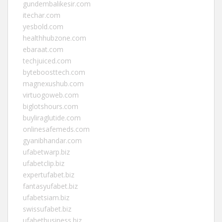
gundembalikesir.com
itechar.com
yesbold.com
healthhubzone.com
ebaraat.com
techjuiced.com
byteboosttech.com
magnexushub.com
virtuogoweb.com
biglotshours.com
buyliraglutide.com
onlinesafemeds.com
gyanibhandar.com
ufabetwarp.biz
ufabetclip.biz
expertufabet.biz
fantasyufabet.biz
ufabetsiam.biz
swissufabet.biz
ufabetbusiness.biz