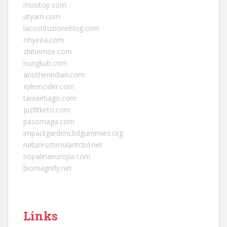
musitop.com
utyam.com
lacostituzioneblog.com
ohyeea.com
zhitiemoe.com
nungkub.com
anotherindian.com
xylemcider.com
taniaetiago.com
juzfitketo.com
pasomaga.com
impactgardencbdgummies.org
naturesstimulantcbd.net
nopalinaeuropa.com
biomagnify.net
Links