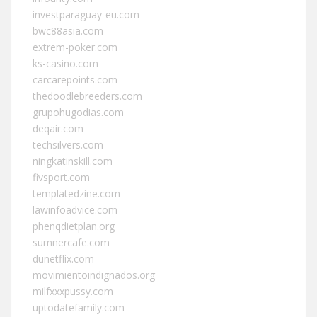
investparaguay-eu.com
bwc88asia.com
extrem-poker.com
ks-casino.com
carcarepoints.com
thedoodlebreeders.com
grupohugodias.com
deqair.com
techsilvers.com
ningkatinskill.com
fivsport.com
templatedzine.com
lawinfoadvice.com
phenqdietplan.org
sumnercafe.com
dunetflix.com
movimientoindignados.org
milfxxxpussy.com
uptodatefamily.com