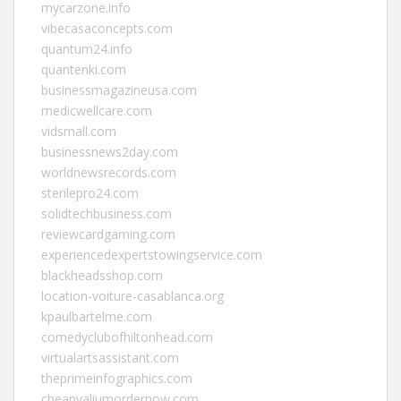
mycarzone.info
vibecasaconcepts.com
quantum24.info
quantenki.com
businessmagazineusa.com
medicwellcare.com
vidsmall.com
businessnews2day.com
worldnewsrecords.com
sterilepro24.com
solidtechbusiness.com
reviewcardgaming.com
experiencedexpertstowingservice.com
blackheadsshop.com
location-voiture-casablanca.org
kpaulbartelme.com
comedyclubofhiltonhead.com
virtualartsassistant.com
theprimeinfographics.com
cheapvaliumordernow.com