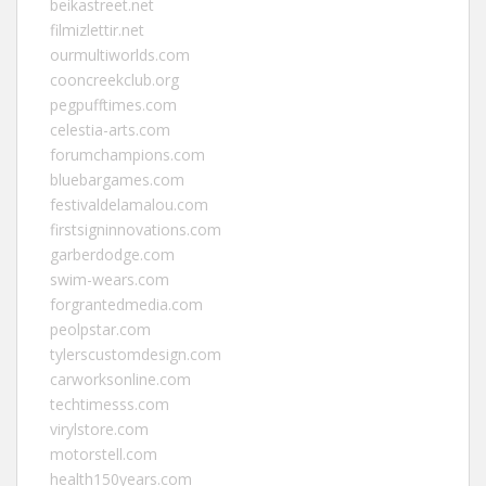
beikastreet.net
filmizlettir.net
ourmultiworlds.com
cooncreekclub.org
pegpufftimes.com
celestia-arts.com
forumchampions.com
bluebargames.com
festivaldelamalou.com
firstsigninnovations.com
garberdodge.com
swim-wears.com
forgrantedmedia.com
peolpstar.com
tylerscustomdesign.com
carworksonline.com
techtimesss.com
virylstore.com
motorstell.com
health150years.com