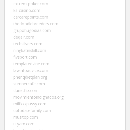
extrem-poker.com
ks-casino.com
carcarepoints.com
thedoodlebreeders.com
grupohugodias.com
deqair.com
techsilvers.com
ningkatinskill.com
fivsport.com
templatedzine.com
lawinfoadvice.com
phenqdietplan.org
sumnercafe.com
dunetflix.com
movimientoindignados.org
milfxxxpussy.com
uptodatefamily.com
musitop.com
utyam.com