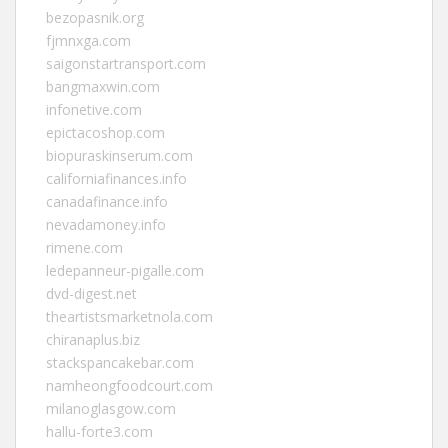
bezopasnik.org
fjmnxga.com
saigonstartransport.com
bangmaxwin.com
infonetive.com
epictacoshop.com
biopuraskinserum.com
californiafinances.info
canadafinance.info
nevadamoney.info
rimene.com
ledepanneur-pigalle.com
dvd-digest.net
theartistsmarketnola.com
chiranaplus.biz
stackspancakebar.com
namheongfoodcourt.com
milanoglasgow.com
hallu-forte3.com