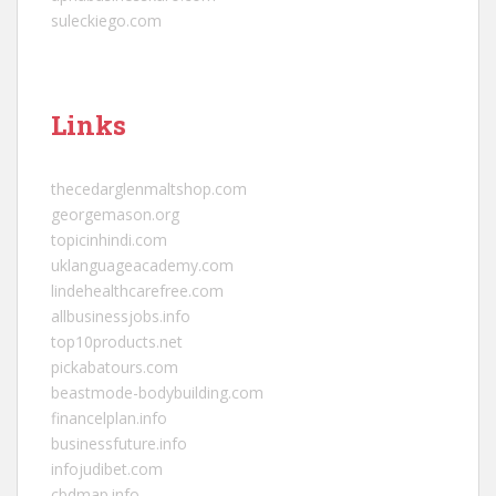
suleckiego.com
Links
thecedarglenmaltshop.com
georgemason.org
topicinhindi.com
uklanguageacademy.com
lindehealthcarefree.com
allbusinessjobs.info
top10products.net
pickabatours.com
beastmode-bodybuilding.com
financelplan.info
businessfuture.info
infojudibet.com
cbdmap.info