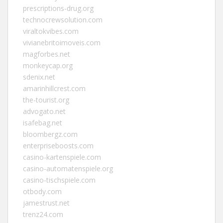
prescriptions-drug.org
technocrewsolution.com
viraltokvibes.com
vivianebritoimoveis.com
magforbes.net
monkeycap.org
sdenix.net
amarinhillcrest.com
the-tourist.org
advogato.net
isafebag.net
bloombergz.com
enterpriseboosts.com
casino-kartenspiele.com
casino-automatenspiele.org
casino-tischspiele.com
otbody.com
jamestrust.net
trenz24.com