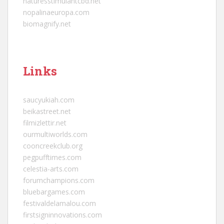
naturesstimulantcbd.net
nopalinaeuropa.com
biomagnify.net
Links
saucyukiah.com
beikastreet.net
filmizlettir.net
ourmultiworlds.com
cooncreekclub.org
pegpufftimes.com
celestia-arts.com
forumchampions.com
bluebargames.com
festivaldelamalou.com
firstsigninnovations.com