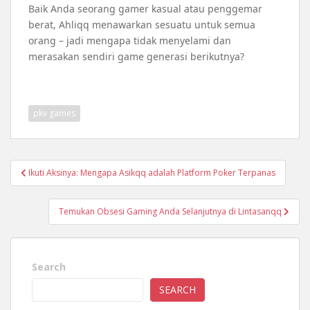
Baik Anda seorang gamer kasual atau penggemar
berat, Ahliqq menawarkan sesuatu untuk semua
orang – jadi mengapa tidak menyelami dan
merasakan sendiri game generasi berikutnya?
pkv games
Post
Ikuti Aksinya: Mengapa Asikqq adalah Platform Poker Terpanas
navigation
Temukan Obsesi Gaming Anda Selanjutnya di Lintasanqq
Search
SEARCH