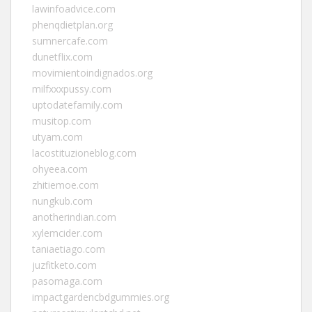
lawinfoadvice.com
phenqdietplan.org
sumnercafe.com
dunetflix.com
movimientoindignados.org
milfxxxpussy.com
uptodatefamily.com
musitop.com
utyam.com
lacostituzioneblog.com
ohyeea.com
zhitiemoe.com
nungkub.com
anotherindian.com
xylemcider.com
taniaetiago.com
juzfitketo.com
pasomaga.com
impactgardencbdgummies.org