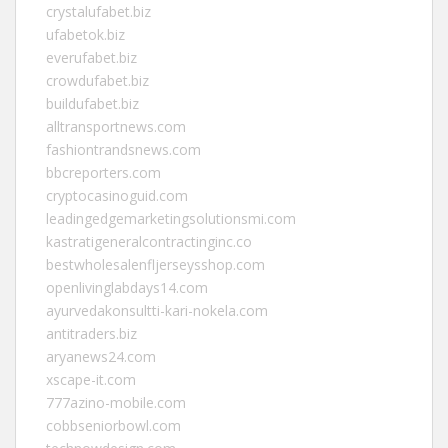
crystalufabet.biz
ufabetok.biz
everufabet.biz
crowdufabet.biz
buildufabet.biz
alltransportnews.com
fashiontrandsnews.com
bbcreporters.com
cryptocasinoguid.com
leadingedgemarketingsolutionsmi.com
kastratigeneralcontractinginc.co
bestwholesalenfljerseysshop.com
openlivinglabdays14.com
ayurvedakonsultti-kari-nokela.com
antitraders.biz
aryanews24.com
xscape-it.com
777azino-mobile.com
cobbseniorbowl.com