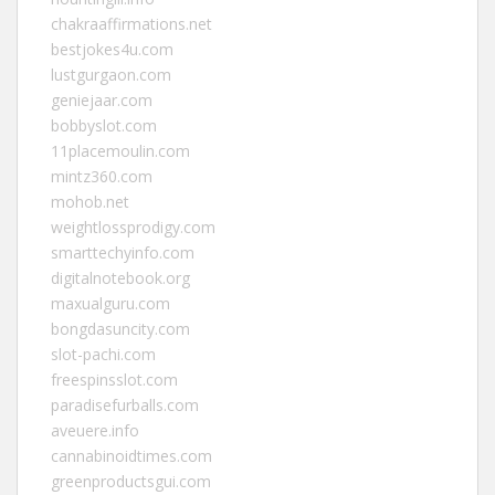
chakraaffirmations.net
bestjokes4u.com
lustgurgaon.com
geniejaar.com
bobbyslot.com
11placemoulin.com
mintz360.com
mohob.net
weightlossprodigy.com
smarttechyinfo.com
digitalnotebook.org
maxualguru.com
bongdasuncity.com
slot-pachi.com
freespinsslot.com
paradisefurballs.com
aveuere.info
cannabinoidtimes.com
greenproductsgui.com