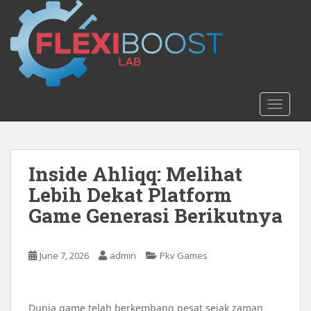
S
k
i
p
t
o
m
TOGGLE
a
i
n
c
Inside Ahliqq: Melihat
o
Lebih Dekat Platform
n
Game Generasi Berikutnya
t
e
n
June 7, 2026
admin
Pkv Games
t
Dunia game telah berkembang pesat sejak zaman