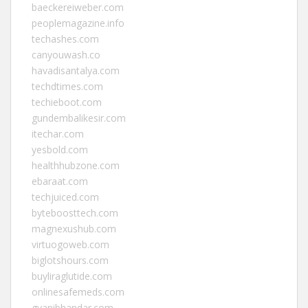
baeckereiweber.com
peoplemagazine.info
techashes.com
canyouwash.co
havadisantalya.com
techdtimes.com
techieboot.com
gundembalikesir.com
itechar.com
yesbold.com
healthhubzone.com
ebaraat.com
techjuiced.com
byteboosttech.com
magnexushub.com
virtuogoweb.com
biglotshours.com
buyliraglutide.com
onlinesafemeds.com
gyanibhandar.com