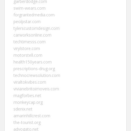
garberdodge.com
swim-wears.com
forgrantedmedia.com
peolpstar.com
tylerscustomdesign.com
carworksonline.com
techtimesss.com
virylstore.com
motorstell.com
health150years.com
prescriptions-drug.org
technocrewsolution.com
viraltokvibes.com
vivianebritoimoveis.com
magforbes.net
monkeycap.org
sdenix.net
amarinhillcrest.com
the-tourist.org
advogato.net