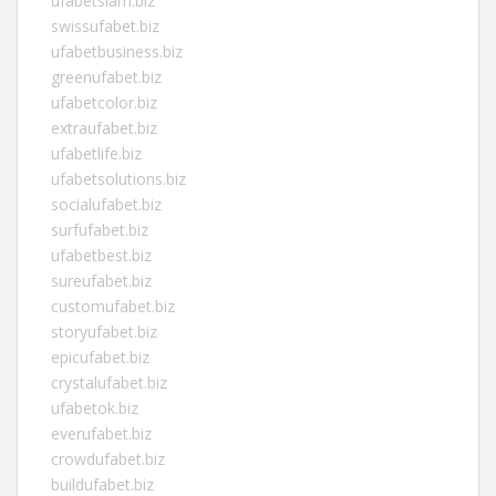
ufabetsiam.biz
swissufabet.biz
ufabetbusiness.biz
greenufabet.biz
ufabetcolor.biz
extraufabet.biz
ufabetlife.biz
ufabetsolutions.biz
socialufabet.biz
surfufabet.biz
ufabetbest.biz
sureufabet.biz
customufabet.biz
storyufabet.biz
epicufabet.biz
crystalufabet.biz
ufabetok.biz
everufabet.biz
crowdufabet.biz
buildufabet.biz