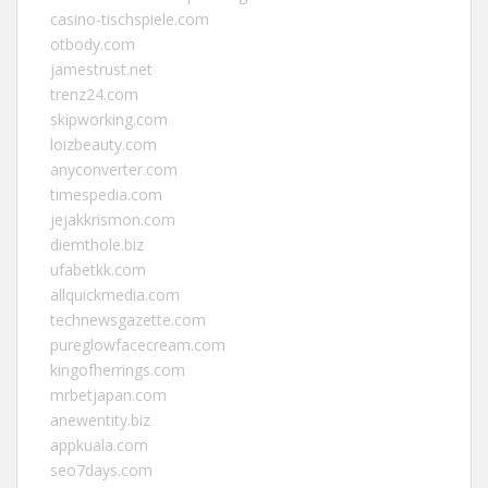
casino-tischspiele.com
otbody.com
jamestrust.net
trenz24.com
skipworking.com
loizbeauty.com
anyconverter.com
timespedia.com
jejakkrismon.com
diemthole.biz
ufabetkk.com
allquickmedia.com
technewsgazette.com
pureglowfacecream.com
kingofherrings.com
mrbetjapan.com
anewentity.biz
appkuala.com
seo7days.com