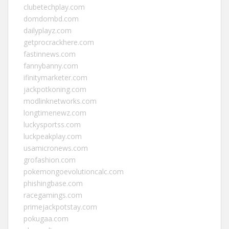
clubetechplay.com
domdombd.com
dailyplayz.com
getprocrackhere.com
fastinnews.com
fannybanny.com
ifinitymarketer.com
jackpotkoning.com
modlinknetworks.com
longtimenewz.com
luckysportss.com
luckpeakplay.com
usamicronews.com
grofashion.com
pokemongoevolutioncalc.com
phishingbase.com
racegamings.com
primejackpotstay.com
pokugaa.com