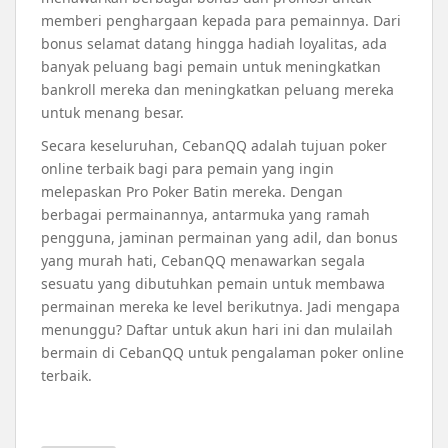
memberi penghargaan kepada para pemainnya. Dari
bonus selamat datang hingga hadiah loyalitas, ada
banyak peluang bagi pemain untuk meningkatkan
bankroll mereka dan meningkatkan peluang mereka
untuk menang besar.
Secara keseluruhan, CebanQQ adalah tujuan poker
online terbaik bagi para pemain yang ingin
melepaskan Pro Poker Batin mereka. Dengan
berbagai permainannya, antarmuka yang ramah
pengguna, jaminan permainan yang adil, dan bonus
yang murah hati, CebanQQ menawarkan segala
sesuatu yang dibutuhkan pemain untuk membawa
permainan mereka ke level berikutnya. Jadi mengapa
menunggu? Daftar untuk akun hari ini dan mulailah
bermain di CebanQQ untuk pengalaman poker online
terbaik.