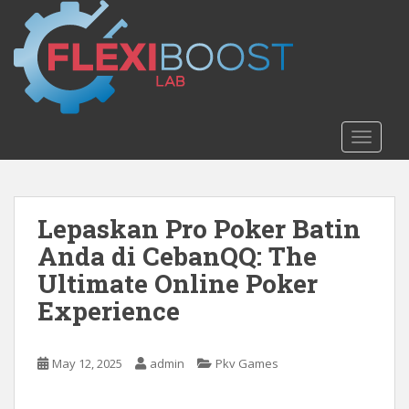
S
k
i
p
t
o
m
TOGGLE
a
i
n
c
Lepaskan Pro Poker Batin
o
Anda di CebanQQ: The
n
Ultimate Online Poker
t
Experience
e
n
t
May 12, 2025
admin
Pkv Games