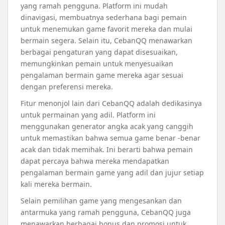
yang ramah pengguna. Platform ini mudah
dinavigasi, membuatnya sederhana bagi pemain
untuk menemukan game favorit mereka dan mulai
bermain segera. Selain itu, CebanQQ menawarkan
berbagai pengaturan yang dapat disesuaikan,
memungkinkan pemain untuk menyesuaikan
pengalaman bermain game mereka agar sesuai
dengan preferensi mereka.
Fitur menonjol lain dari CebanQQ adalah dedikasinya
untuk permainan yang adil. Platform ini
menggunakan generator angka acak yang canggih
untuk memastikan bahwa semua game benar -benar
acak dan tidak memihak. Ini berarti bahwa pemain
dapat percaya bahwa mereka mendapatkan
pengalaman bermain game yang adil dan jujur ​​setiap
kali mereka bermain.
Selain pemilihan game yang mengesankan dan
antarmuka yang ramah pengguna, CebanQQ juga
menawarkan berbagai bonus dan promosi untuk