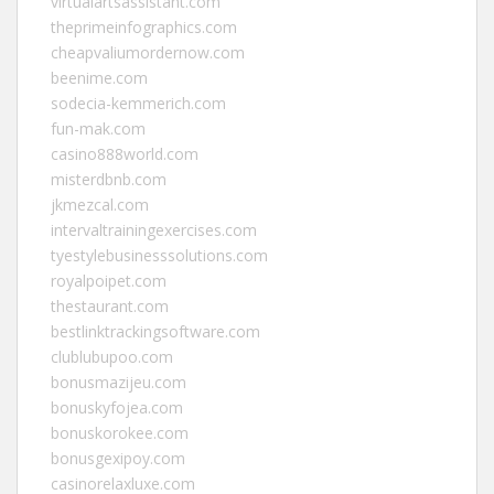
virtualartsassistant.com
theprimeinfographics.com
cheapvaliumordernow.com
beenime.com
sodecia-kemmerich.com
fun-mak.com
casino888world.com
misterdbnb.com
jkmezcal.com
intervaltrainingexercises.com
tyestylebusinesssolutions.com
royalpoipet.com
thestaurant.com
bestlinktrackingsoftware.com
clublubupoo.com
bonusmazijeu.com
bonuskyfojea.com
bonuskorokee.com
bonusgexipoy.com
casinorelaxluxe.com