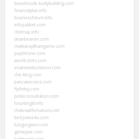
beastmode-bodybuilding.com
financelplan.info
businessfuture.info
infojudibet.com
cbdmap.info
deanbeanxn.com
matkarajdhanigame.com
popthrone.com
world-slots.com
imakewebsolution.com
che-blog.com
pancakecoinz.com
flyfinley.com
prideconsultation.com
hountinglil.info
chakraaffirmations.net
bestjokes4u.com
lustgurgaon.com
geniejaar.com
bobbyslot.com