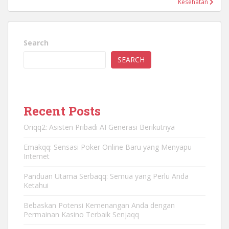
Kesehatan
Search
SEARCH
Recent Posts
Oriqq2: Asisten Pribadi AI Generasi Berikutnya
Emakqq: Sensasi Poker Online Baru yang Menyapu
Internet
Panduan Utama Serbaqq: Semua yang Perlu Anda
Ketahui
Bebaskan Potensi Kemenangan Anda dengan
Permainan Kasino Terbaik Senjaqq