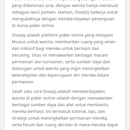
yang didominasi pria, dengan wanita hanya membuat
sebagian kecil pemain. Namun, DivaQQ bekerja untuk
mengubahnya dengan memberdayakan perempuan
di dunia poker online.
Divaqq adalah platform poker online yang melayani
khusus untuk wanita, memberikan ruang yang aman
dan inklusif bagi mereka untuk bermain dan
bersaing. Situs ini menawarkan berbagai macam
permainan dan turnamen, serta sumber daya dan
dukungan untuk wanita yang ingin meningkatkan
keterampilan dan kepercayaan diri mereka dalam
permainan.
Salah satu cara Divaqq adalah memberdayakan
wanita di poker online adalah dengan menawarkan
berbagai sumber daya dan alat untuk membantu
mereka berhasil. Ini termasuk tutorial, tips, dan
strategi untuk meningkatkan permainan mereka,
serta forum dan ruang obrolan di mana mereka dapat