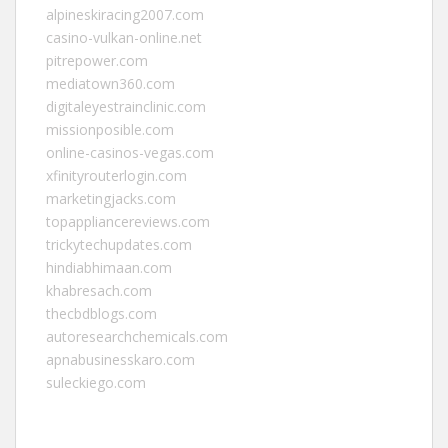
alpineskiracing2007.com
casino-vulkan-online.net
pitrepower.com
mediatown360.com
digitaleyestrainclinic.com
missionposible.com
online-casinos-vegas.com
xfinityrouterlogin.com
marketingjacks.com
topappliancereviews.com
trickytechupdates.com
hindiabhimaan.com
khabresach.com
thecbdblogs.com
autoresearchchemicals.com
apnabusinesskaro.com
suleckiego.com