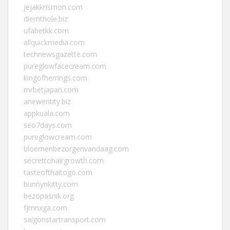
jejakkrismon.com
diemthole.biz
ufabetkk.com
allquickmedia.com
technewsgazette.com
pureglowfacecream.com
kingofherrings.com
mrbetjapan.com
anewentity.biz
appkuala.com
seo7days.com
pureglowcream.com
bloemenbezorgenvandaag.com
secrettohairgrowth.com
tasteofthaitogo.com
bunnynkitty.com
bezopasnik.org
fjmnxga.com
saigonstartransport.com