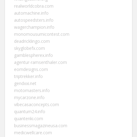
realworldcobra.com
automachine.info
autospeedsters.info
wagerchampion.info
monomousumicontest.com
deadricklingo.com
skyglobefx.com
gamblespherex.info
agentur-ramsenthaler.com
eomdesigns.com
triptrekker.info
gendxxi.net
motomasters.info
mycarzone.info
vibecasaconcepts.com
quantum24.info
quantenki.com
businessmagazineusa.com
medicwellcare.com