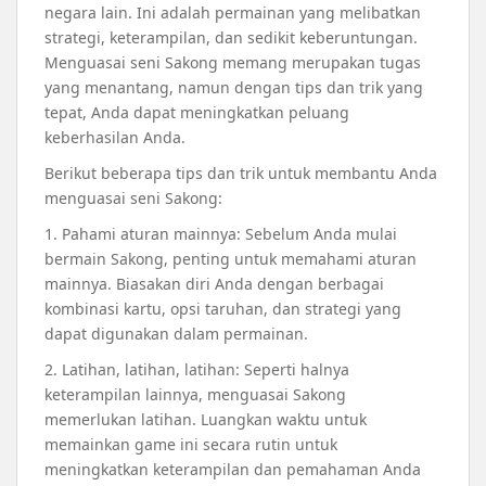
negara lain. Ini adalah permainan yang melibatkan
strategi, keterampilan, dan sedikit keberuntungan.
Menguasai seni Sakong memang merupakan tugas
yang menantang, namun dengan tips dan trik yang
tepat, Anda dapat meningkatkan peluang
keberhasilan Anda.
Berikut beberapa tips dan trik untuk membantu Anda
menguasai seni Sakong:
1. Pahami aturan mainnya: Sebelum Anda mulai
bermain Sakong, penting untuk memahami aturan
mainnya. Biasakan diri Anda dengan berbagai
kombinasi kartu, opsi taruhan, dan strategi yang
dapat digunakan dalam permainan.
2. Latihan, latihan, latihan: Seperti halnya
keterampilan lainnya, menguasai Sakong
memerlukan latihan. Luangkan waktu untuk
memainkan game ini secara rutin untuk
meningkatkan keterampilan dan pemahaman Anda