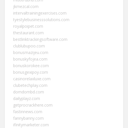
jkmezcal.com
intervaltrainingexercises.com
tyestylebusinesssolutions.com
royalpoipet.com
thestaurant.com
bestlinktrackingsoftware.com
clublubupoo.com
bonusmazijeu.com
bonuskyfojea.com
bonuskorokee.com
bonusgexipoy.com
casinorelaxluxe.com
clubetechplay.com
domdombd.com
dailyplayz.com
getprocrackhere.com
fastinnews.com
fannybanny.com
ifinitymarketer.com