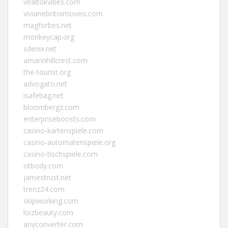
viraltokvibes.com
vivianebritoimoveis.com
magforbes.net
monkeycap.org
sdenix.net
amarinhillcrest.com
the-tourist.org
advogato.net
isafebag.net
bloombergz.com
enterpriseboosts.com
casino-kartenspiele.com
casino-automatenspiele.org
casino-tischspiele.com
otbody.com
jamestrust.net
trenz24.com
skipworking.com
loizbeauty.com
anyconverter.com