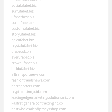
socialufabet.biz
surfufabet.biz
ufabetbest.biz
sureufabet.biz
customufabet.biz
storyufabet.biz
epicufabet.biz
crystalufabet.biz
ufabetok.biz
everufabet.biz
crowdufabet.biz
buildufabet.biz
alltransportnews.com
fashiontrandsnews.com
bbcreporters.com
cryptocasinoguid.com
leadingedgemarketingsolutionsmi.com
kastratigeneralcontractinginc.co
bestwholesalenfljerseysshop.com