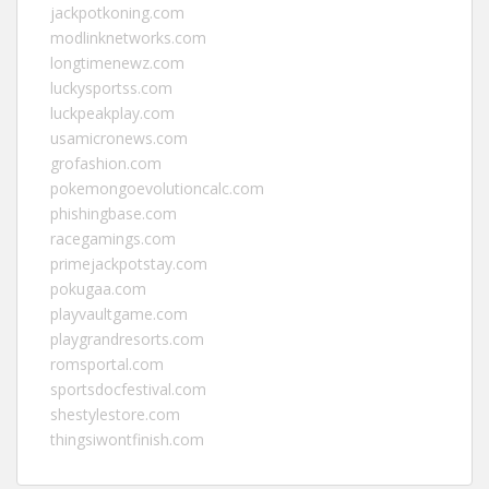
jackpotkoning.com
modlinknetworks.com
longtimenewz.com
luckysportss.com
luckpeakplay.com
usamicronews.com
grofashion.com
pokemongoevolutioncalc.com
phishingbase.com
racegamings.com
primejackpotstay.com
pokugaa.com
playvaultgame.com
playgrandresorts.com
romsportal.com
sportsdocfestival.com
shestylestore.com
thingsiwontfinish.com