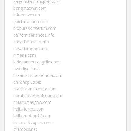
saigonstartransport.com
bangmaxwin.com
infonetive.com
epictacoshop.com
biopuraskinserum.com
californiafinances.info
canadafinance.info
nevadamoney.info
rimene.com
ledepanneur-pigalle.com
dvd-digest.net
theartistsmarketnola.com
chiranaplus.biz
stackspancakebar.com
namheongfoodcourt.com
milanoglasgow.com
hallu-forte3.com
hallu-motion24.com
therockskippers.com
granfoss.net