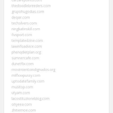
thedoodlebreeders.com
grupohugodias.com
deqair.com
techsilvers.com
ningkatinskill.com
fivsport.com
templatedzine.com
lawinfoadvice.com
phenqdietplan.org
sumnercafe.com
dunetflix.com
movimientoindignados.org
milfxxxpussy.com
uptodatefamily.com
musitop.com
utyam.com
lacostituzioneblog.com
ohyeea.com
zhitiemoe.com