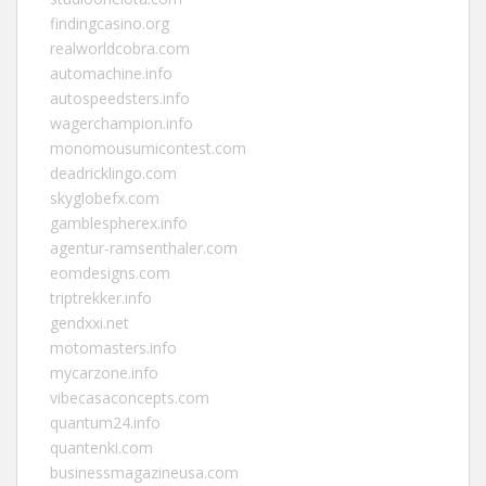
findingcasino.org
realworldcobra.com
automachine.info
autospeedsters.info
wagerchampion.info
monomousumicontest.com
deadricklingo.com
skyglobefx.com
gamblespherex.info
agentur-ramsenthaler.com
eomdesigns.com
triptrekker.info
gendxxi.net
motomasters.info
mycarzone.info
vibecasaconcepts.com
quantum24.info
quantenki.com
businessmagazineusa.com