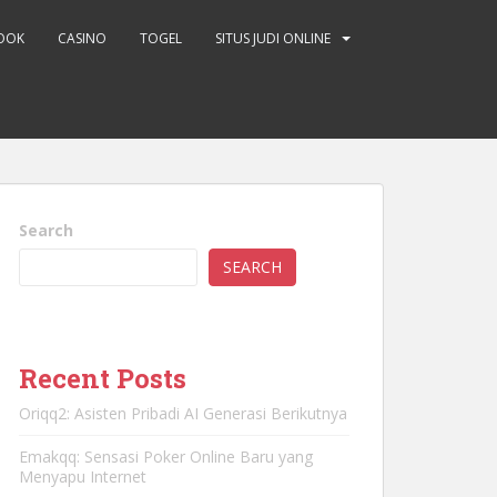
OOK
CASINO
TOGEL
SITUS JUDI ONLINE
Search
SEARCH
Recent Posts
Oriqq2: Asisten Pribadi AI Generasi Berikutnya
Emakqq: Sensasi Poker Online Baru yang
Menyapu Internet