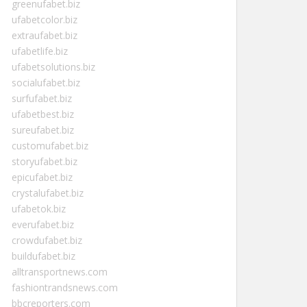
greenufabet.biz
ufabetcolor.biz
extraufabet.biz
ufabetlife.biz
ufabetsolutions.biz
socialufabet.biz
surfufabet.biz
ufabetbest.biz
sureufabet.biz
customufabet.biz
storyufabet.biz
epicufabet.biz
crystalufabet.biz
ufabetok.biz
everufabet.biz
crowdufabet.biz
buildufabet.biz
alltransportnews.com
fashiontrandsnews.com
bbcreporters.com