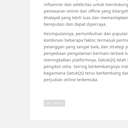
influencer dan selebritas untuk mendukun
pemasaran online dan offline yang ditarg
khalayak yang lebih luas dan memantapkan 
bereputasi dan dapat dipercaya.
Kesimpulannya, pertumbuhan dan populari
kombinasi beberapa faktor, termasuk permai
pelanggan yang sangat baik, dan strategi 
penyediaan pengalaman bermain terbaik ba
meningkatkan platformnya, DatukQQ telah 
pengikut setia. Seiring berkembangnya indu
bagaimana DatukQQ terus berkembang dan
perjudian online terkemuka.
pkv games