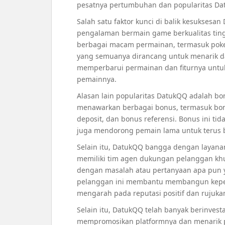
pesatnya pertumbuhan dan popularitas Datu
Salah satu faktor kunci di balik kesukses
pengalaman bermain game berkualitas tin
berbagai macam permainan, termasuk poker
yang semuanya dirancang untuk menarik da
memperbarui permainan dan fiturnya untuk
pemainnya.
Alasan lain popularitas DatukQQ adalah bo
menawarkan berbagai bonus, termasuk bon
deposit, dan bonus referensi. Bonus ini ti
juga mendorong pemain lama untuk terus 
Selain itu, DatukQQ bangga dengan layanan
memiliki tim agen dukungan pelanggan kh
dengan masalah atau pertanyaan apa pun y
pelanggan ini membantu membangun keperc
mengarah pada reputasi positif dan rujukan
Selain itu, DatukQQ telah banyak berinves
mempromosikan platformnya dan menarik pe