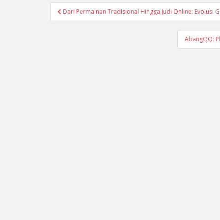
Post
Dari Permainan Tradisional Hingga Judi Online: Evolus
navigation
AbangQQ: Pl