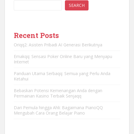
SEARCH
Recent Posts
Oriqq2: Asisten Pribadi AI Generasi Berikutnya
Emakqq: Sensasi Poker Online Baru yang Menyapu
Internet
Panduan Utama Serbaqq: Semua yang Perlu Anda
Ketahui
Bebaskan Potensi Kemenangan Anda dengan
Permainan Kasino Terbaik Senjaqq
Dari Pemula hingga Ahli: Bagaimana PianoQQ
Mengubah Cara Orang Belajar Piano