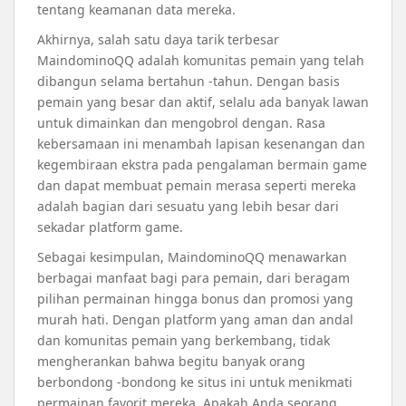
tentang keamanan data mereka.
Akhirnya, salah satu daya tarik terbesar
MaindominoQQ adalah komunitas pemain yang telah
dibangun selama bertahun -tahun. Dengan basis
pemain yang besar dan aktif, selalu ada banyak lawan
untuk dimainkan dan mengobrol dengan. Rasa
kebersamaan ini menambah lapisan kesenangan dan
kegembiraan ekstra pada pengalaman bermain game
dan dapat membuat pemain merasa seperti mereka
adalah bagian dari sesuatu yang lebih besar dari
sekadar platform game.
Sebagai kesimpulan, MaindominoQQ menawarkan
berbagai manfaat bagi para pemain, dari beragam
pilihan permainan hingga bonus dan promosi yang
murah hati. Dengan platform yang aman dan andal
dan komunitas pemain yang berkembang, tidak
mengherankan bahwa begitu banyak orang
berbondong -bondong ke situs ini untuk menikmati
permainan favorit mereka. Apakah Anda seorang