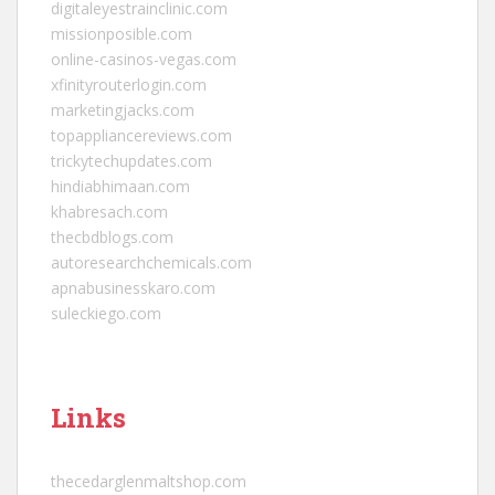
digitaleyestrainclinic.com
missionposible.com
online-casinos-vegas.com
xfinityrouterlogin.com
marketingjacks.com
topappliancereviews.com
trickytechupdates.com
hindiabhimaan.com
khabresach.com
thecbdblogs.com
autoresearchchemicals.com
apnabusinesskaro.com
suleckiego.com
Links
thecedarglenmaltshop.com