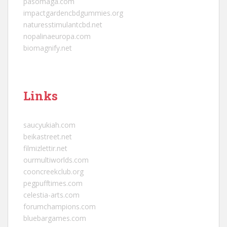
pasomaga.com
impactgardencbdgummies.org
naturesstimulantcbd.net
nopalinaeuropa.com
biomagnify.net
Links
saucyukiah.com
beikastreet.net
filmizlettir.net
ourmultiworlds.com
cooncreekclub.org
pegpufftimes.com
celestia-arts.com
forumchampions.com
bluebargames.com