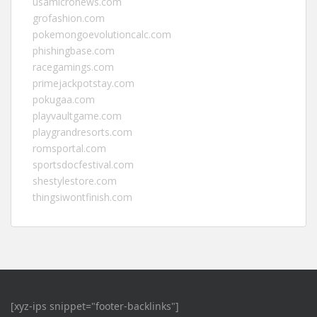
usamicronews.com
grofashion.com
pokemongoevolutioncalc.com
phishingbase.com
racegamings.com
primejackpotstay.com
pokugaa.com
playvaultgame.com
playgrandresorts.com
romsportal.com
sportsdocfestival.com
shestylestore.com
thingsiwontfinish.com
[xyz-ips snippet="footer-backlinks"]