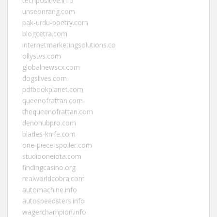
techpositive.info
unseonrang.com
pak-urdu-poetry.com
blogcetra.com
internetmarketingsolutions.co
ollystvs.com
globalnewscx.com
dogslives.com
pdfbookplanet.com
queenofrattan.com
thequeenofrattan.com
denohubpro.com
blades-knife.com
one-piece-spoiler.com
studiooneiota.com
findingcasino.org
realworldcobra.com
automachine.info
autospeedsters.info
wagerchampion.info