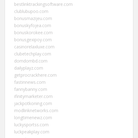
bestlinktrackingsoftware.com
clublubupoo.com
bonusmazijeu.com
bonuskyfojea.com
bonuskorokee.com
bonusgexipoy.com
casinorelaxluxe.com
clubetechplay.com
domdombd.com
dailyplayz.com
getprocrackhere.com
fastinnews.com
fannybanny.com
ifinitymarketer.com
jackpotkoning.com
modlinknetworks.com
longtimenewz.com
luckysportss.com
luckpeakplay.com