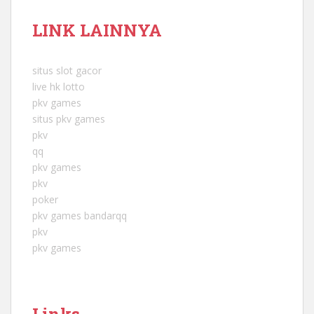
LINK LAINNYA
situs slot gacor
live hk lotto
pkv games
situs pkv games
pkv
qq
pkv games
pkv
poker
pkv games bandarqq
pkv
pkv games