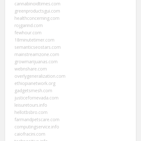
cannabinoidtimes.com
greenproductsgui.com
healthconcerning.com
rojgarind.com
fewhour.com
18minutetimer.com
semanticseostars.com
mainstreamzone.com
growmarijuanas.com
webnshare.com
overlygeneralization.com
ethiopianetwork.org
gadgetsmesh.com
justicefornevada.com
leisuretours.info
hellotbsbro.com
farmandpetscare.com
computingservice.info
caiofracini.com