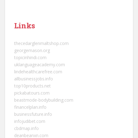
Links
thecedarglenmaltshop.com
georgemason.org
topicinhindi.com
uklanguageacademy.com
lindehealthcarefree.com
allbusinessjobs.info
top10products.net
pickabatours.com
beastmode-bodybuilding.com
financelplan.info
businessfuture.info
infojudibet.com
cbdmap.info
deanbeanxn.com