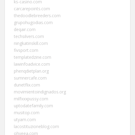
ks-casino.com
carcarepoints.com
thedoodlebreeders.com
grupohugodias.com
deqair.com
techsilvers.com
ningkatinskill.com
fivsport.com
templatedzine.com
lawinfoadvice.com
phenqdietplan.org
sumnercafe.com
dunetflix.com
movimientoindignados.org
milfxxxpussy.com
uptodatefamily.com
musitop.com
utyam.com
lacostituzioneblog.com
ohyeea.com