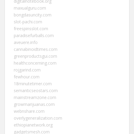
digitalnotebook.org
maxualguru.com
bongdasuncity.com
slot-pachi.com
freespinsslot.com
paradisefurballs.com
aveuere.info
cannabinoidtimes.com
greenproductsgui.com
healthconcerning.com
rojgarind.com
fewhour.com
18minutetimer.com
semanticseostars.com
mainstreamzone.com
growmarijuanas.com
webnshare.com
overlygeneralization.com
ethiopianetwork.org
gadgetsmesh.com