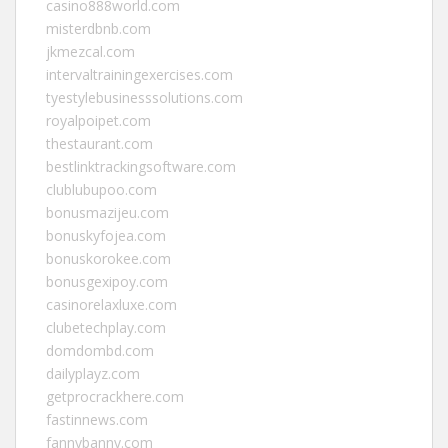
casino888world.com
misterdbnb.com
jkmezcal.com
intervaltrainingexercises.com
tyestylebusinesssolutions.com
royalpoipet.com
thestaurant.com
bestlinktrackingsoftware.com
clublubupoo.com
bonusmazijeu.com
bonuskyfojea.com
bonuskorokee.com
bonusgexipoy.com
casinorelaxluxe.com
clubetechplay.com
domdombd.com
dailyplayz.com
getprocrackhere.com
fastinnews.com
fannybanny.com