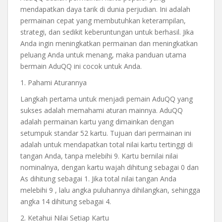
mendapatkan daya tarik di dunia perjudian. Ini adalah
permainan cepat yang membutuhkan keterampilan,
strategi, dan sedikit keberuntungan untuk berhasil. Jika
Anda ingin meningkatkan permainan dan meningkatkan
peluang Anda untuk menang, maka panduan utama
bermain AduQQ ini cocok untuk Anda.
1. Pahami Aturannya
Langkah pertama untuk menjadi pemain AduQQ yang
sukses adalah memahami aturan mainnya. AduQQ
adalah permainan kartu yang dimainkan dengan
setumpuk standar 52 kartu. Tujuan dari permainan ini
adalah untuk mendapatkan total nilai kartu tertinggi di
tangan Anda, tanpa melebihi 9. Kartu bernilai nilai
nominalnya, dengan kartu wajah dihitung sebagai 0 dan
As dihitung sebagai 1. Jika total nilai tangan Anda
melebihi 9 , lalu angka puluhannya dihilangkan, sehingga
angka 14 dihitung sebagai 4.
2. Ketahui Nilai Setiap Kartu