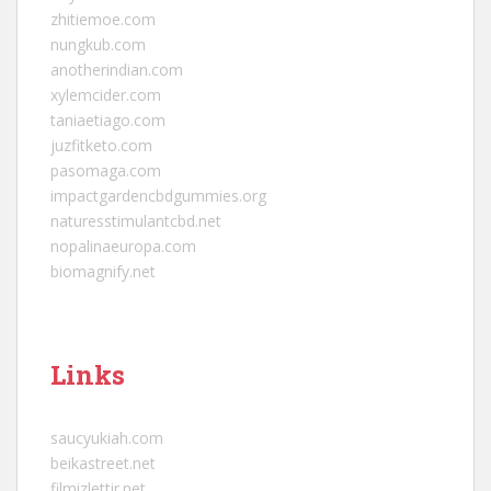
zhitiemoe.com
nungkub.com
anotherindian.com
xylemcider.com
taniaetiago.com
juzfitketo.com
pasomaga.com
impactgardencbdgummies.org
naturesstimulantcbd.net
nopalinaeuropa.com
biomagnify.net
Links
saucyukiah.com
beikastreet.net
filmizlettir.net