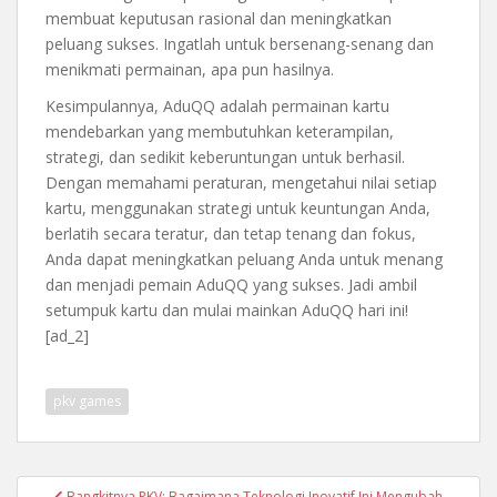
membuat keputusan rasional dan meningkatkan
peluang sukses. Ingatlah untuk bersenang-senang dan
menikmati permainan, apa pun hasilnya.
Kesimpulannya, AduQQ adalah permainan kartu
mendebarkan yang membutuhkan keterampilan,
strategi, dan sedikit keberuntungan untuk berhasil.
Dengan memahami peraturan, mengetahui nilai setiap
kartu, menggunakan strategi untuk keuntungan Anda,
berlatih secara teratur, dan tetap tenang dan fokus,
Anda dapat meningkatkan peluang Anda untuk menang
dan menjadi pemain AduQQ yang sukses. Jadi ambil
setumpuk kartu dan mulai mainkan AduQQ hari ini!
[ad_2]
pkv games
Post
Bangkitnya PKV: Bagaimana Teknologi Inovatif Ini Mengubah