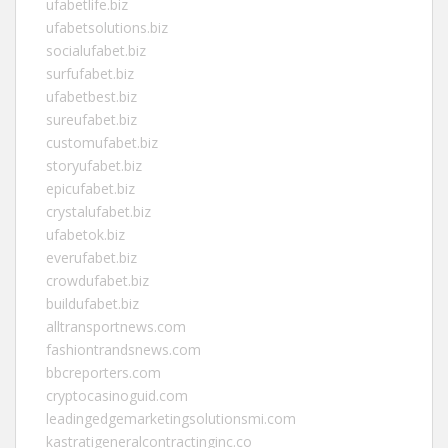
ufabetlife.biz
ufabetsolutions.biz
socialufabet.biz
surfufabet.biz
ufabetbest.biz
sureufabet.biz
customufabet.biz
storyufabet.biz
epicufabet.biz
crystalufabet.biz
ufabetok.biz
everufabet.biz
crowdufabet.biz
buildufabet.biz
alltransportnews.com
fashiontrandsnews.com
bbcreporters.com
cryptocasinoguid.com
leadingedgemarketingsolutionsmi.com
kastratigeneralcontractinginc.co