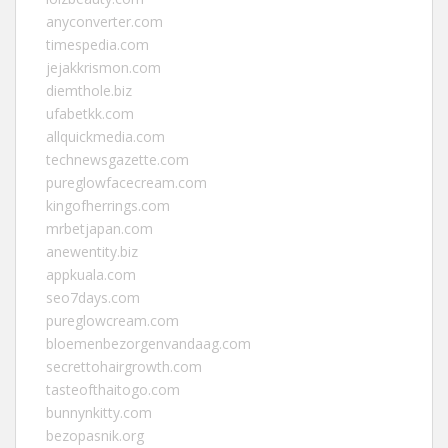
anyconverter.com
timespedia.com
jejakkrismon.com
diemthole.biz
ufabetkk.com
allquickmedia.com
technewsgazette.com
pureglowfacecream.com
kingofherrings.com
mrbetjapan.com
anewentity.biz
appkuala.com
seo7days.com
pureglowcream.com
bloemenbezorgenvandaag.com
secrettohairgrowth.com
tasteofthaitogo.com
bunnynkitty.com
bezopasnik.org