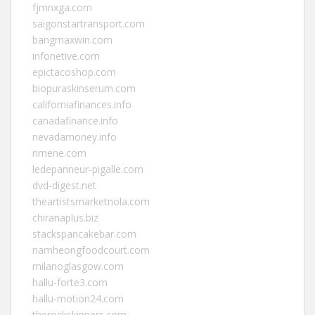
fjmnxga.com
saigonstartransport.com
bangmaxwin.com
infonetive.com
epictacoshop.com
biopuraskinserum.com
californiafinances.info
canadafinance.info
nevadamoney.info
rimene.com
ledepanneur-pigalle.com
dvd-digest.net
theartistsmarketnola.com
chiranaplus.biz
stackspancakebar.com
namheongfoodcourt.com
milanoglasgow.com
hallu-forte3.com
hallu-motion24.com
therockskippers.com