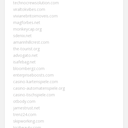
technocrewsolution.com
viraltokvibes.com
vivianebritoimoveis.com
magforbes.net
monkeycap.org
sdenix.net
amarinhillcrest.com
the-tourist.org
advogato.net
isafebag.net
bloombergz.com
enterpriseboosts.com
casino-kartenspiele.com
casino-automatenspiele.org
casino-tischspiele.com
otbody.com
jamestrust.net
trenz24.com
skipworking.com
loizbeauty.com