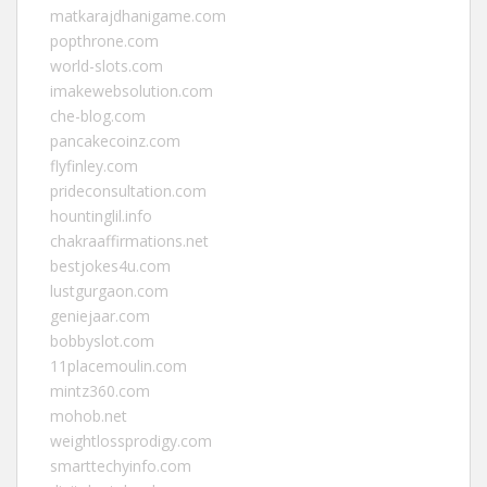
matkarajdhanigame.com
popthrone.com
world-slots.com
imakewebsolution.com
che-blog.com
pancakecoinz.com
flyfinley.com
prideconsultation.com
hountinglil.info
chakraaffirmations.net
bestjokes4u.com
lustgurgaon.com
geniejaar.com
bobbyslot.com
11placemoulin.com
mintz360.com
mohob.net
weightlossprodigy.com
smarttechyinfo.com