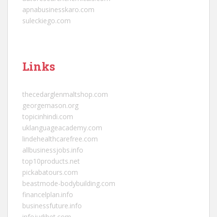
apnabusinesskaro.com
suleckiego.com
Links
thecedarglenmaltshop.com
georgemason.org
topicinhindi.com
uklanguageacademy.com
lindehealthcarefree.com
allbusinessjobs.info
top10products.net
pickabatours.com
beastmode-bodybuilding.com
financelplan.info
businessfuture.info
infojudibet.com