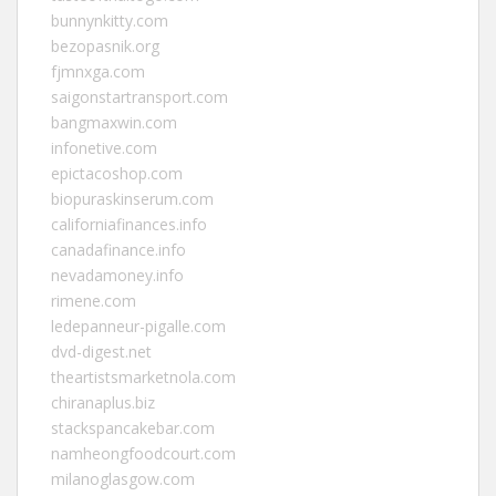
bunnynkitty.com
bezopasnik.org
fjmnxga.com
saigonstartransport.com
bangmaxwin.com
infonetive.com
epictacoshop.com
biopuraskinserum.com
californiafinances.info
canadafinance.info
nevadamoney.info
rimene.com
ledepanneur-pigalle.com
dvd-digest.net
theartistsmarketnola.com
chiranaplus.biz
stackspancakebar.com
namheongfoodcourt.com
milanoglasgow.com