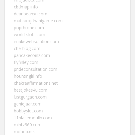
cbdmap.info
deanbeanxn.com
matkarajdhanigame.com
popthrone.com
world-slots.com
imakewebsolution.com
che-blog.com
pancakecoinz.com
flyfinley.com
prideconsultation.com
hountinglil.info
chakraaffirmations.net
bestjokes4u.com
lustgurgaon.com
geniejaar.com
bobbyslot.com
11placemoulin.com
mintz360.com
mohob.net