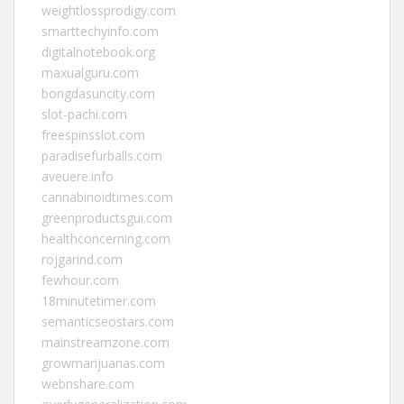
weightlossprodigy.com
smarttechyinfo.com
digitalnotebook.org
maxualguru.com
bongdasuncity.com
slot-pachi.com
freespinsslot.com
paradisefurballs.com
aveuere.info
cannabinoidtimes.com
greenproductsgui.com
healthconcerning.com
rojgarind.com
fewhour.com
18minutetimer.com
semanticseostars.com
mainstreamzone.com
growmarijuanas.com
webnshare.com