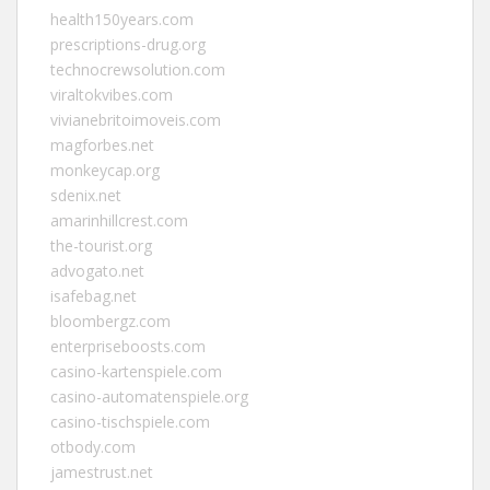
health150years.com
prescriptions-drug.org
technocrewsolution.com
viraltokvibes.com
vivianebritoimoveis.com
magforbes.net
monkeycap.org
sdenix.net
amarinhillcrest.com
the-tourist.org
advogato.net
isafebag.net
bloombergz.com
enterpriseboosts.com
casino-kartenspiele.com
casino-automatenspiele.org
casino-tischspiele.com
otbody.com
jamestrust.net