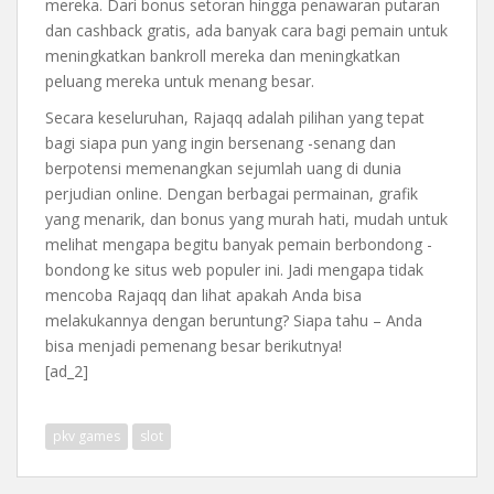
mereka. Dari bonus setoran hingga penawaran putaran
dan cashback gratis, ada banyak cara bagi pemain untuk
meningkatkan bankroll mereka dan meningkatkan
peluang mereka untuk menang besar.
Secara keseluruhan, Rajaqq adalah pilihan yang tepat
bagi siapa pun yang ingin bersenang -senang dan
berpotensi memenangkan sejumlah uang di dunia
perjudian online. Dengan berbagai permainan, grafik
yang menarik, dan bonus yang murah hati, mudah untuk
melihat mengapa begitu banyak pemain berbondong -
bondong ke situs web populer ini. Jadi mengapa tidak
mencoba Rajaqq dan lihat apakah Anda bisa
melakukannya dengan beruntung? Siapa tahu – Anda
bisa menjadi pemenang besar berikutnya!
[ad_2]
pkv games
slot