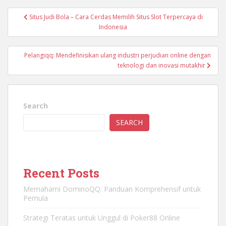
Post
Situs Judi Bola – Cara Cerdas Memilih Situs Slot Terpercaya di
navigation
Indonesia
Pelangiqq: Mendefinisikan ulang industri perjudian online dengan
teknologi dan inovasi mutakhir
Search
SEARCH
Recent Posts
Memahami DominoQQ: Panduan Komprehensif untuk
Pemula
Strategi Teratas untuk Unggul di Poker88 Online