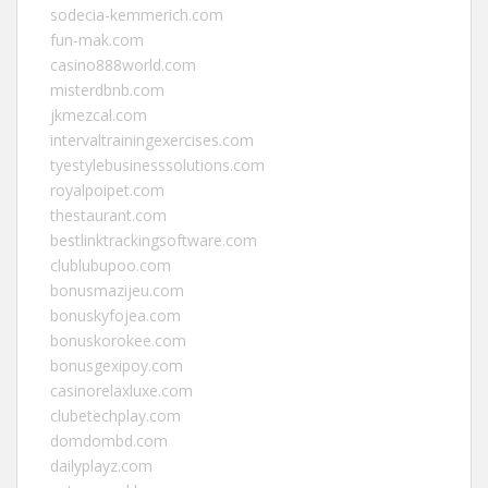
sodecia-kemmerich.com
fun-mak.com
casino888world.com
misterdbnb.com
jkmezcal.com
intervaltrainingexercises.com
tyestylebusinesssolutions.com
royalpoipet.com
thestaurant.com
bestlinktrackingsoftware.com
clublubupoo.com
bonusmazijeu.com
bonuskyfojea.com
bonuskorokee.com
bonusgexipoy.com
casinorelaxluxe.com
clubetechplay.com
domdombd.com
dailyplayz.com