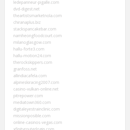
ledepanneur-pigalle.com
dvd-digest.net
theartistsmarketnola.com
chiranaplus.biz
stackspancakebar.com
namheongfoodcourt.com
milanoglasgow.com
hallu-forte3.com
hallu-motion24.com
therockskippers.com
granfoss.net
allindiacafela.com
alpineskiracing2007.com
casino-vulkan-online.net
pitrepower.com
mediatown360.com
digitaleyestrainclinic.com
missionposible.com
online-casinos-vegas.com
xfinityrouterlogin.com