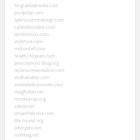
forgrantedmedia.com
peolpstar.com
tylerscustomdesign.com
carworksonline.com
techtimesss.com
virylstore.com
motorstell.com
health150years.com
prescriptions-drug.org
technocrewsolution.com
viraltokvibes.com
vivianebritoimoveis.com
magforbes.net
monkeycap.org
sdenix.net
amarinhillcrest.com
the-tourist.org
advogato.net
isafebag.net