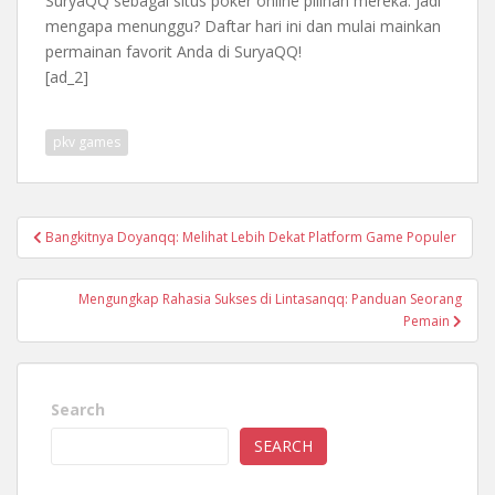
SuryaQQ sebagai situs poker online pilihan mereka. Jadi
mengapa menunggu? Daftar hari ini dan mulai mainkan
permainan favorit Anda di SuryaQQ!
[ad_2]
pkv games
Post
Bangkitnya Doyanqq: Melihat Lebih Dekat Platform Game Populer
navigation
Mengungkap Rahasia Sukses di Lintasanqq: Panduan Seorang
Pemain
Search
SEARCH