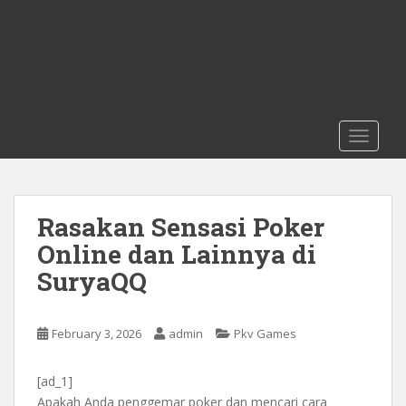
S
k
i
p
t
o
m
TOGGLE
a
i
n
c
Rasakan Sensasi Poker
o
Online dan Lainnya di
n
SuryaQQ
t
e
n
February 3, 2026
admin
Pkv Games
t
[ad_1]
Apakah Anda penggemar poker dan mencari cara