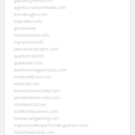
gamblespherex.info
agentur-ramsenthaler.com
eomdesigns.com
triptrekker.info
gendxxi.net
motomasters.info
mycarzone.info
vibecasaconcepts.com
quantum24.info
quantenki.com
businessmagazineusa.com
medicwellcare.com
vidsmall.com
businessnews2day.com
worldnewsrecords.com
sterilepro24.com
solidtechbusiness.com
reviewcardgaming.com
experiencedexpertstowingservice.com
blackheadsshop.com