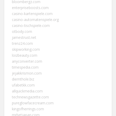
bloombergz.com
enterpriseboosts.com
casino-kartenspiele.com
casino-automatenspiele.org
casino-tischspiele.com
otbody.com
jamestrust.net
trenz24.com
skipworking.com
loizbeauty.com
anyconverter.com
timespedia.com
jejakkrismon.com
diemthole.biz
ufabetkk.com
allquickmedia.com
technewsgazette.com
pureglowfacecream.com
kingofherrings.com
mrbetjapan.com