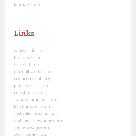
biomagnify.net
Links
saucyukiah.com
beikastreet.net
filmizlettir.net
ourmultiworlds.com
cooncreekclub.org
pegpufftimes.com
celestia-arts.com
forumchampions.com
bluebargames.com
festivaldelamalou.com
firstsigninnovations.com
garberdodge.com
swim-wears.com