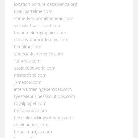
location-voiture-casablanca.org
kpaulbartelme.com
comedyclubofhiltonhead.com
virtualartsassistant.com
theprimeinfographics.com
cheapvaliumordernow.com
beenime.com
sodecia-kemmerich.com
fun-mak.com
casino888world.com
misterdbnb.com
jkmezcal.com
intervaltrainingexercises.com
tyestylebusinesssolutions.com
royalpoipet.com
thestaurant.com
bestlinktrackingsoftware.com
clublubupoo.com
bonusmazijeu.com