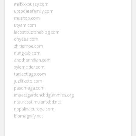
milfxxxpussy.com
uptodatefamily.com
musitop.com
utyam.com
lacostituzioneblog.com
ohyeea.com
zhitiemoe.com
nungkub.com
anotherindian.com
xylemcider.com
taniaetiago.com
juzfitketo.com
pasomaga.com
impactgardencbdgummies.org
naturesstimulantcbd.net
nopalinaeuropa.com
biomagnify.net