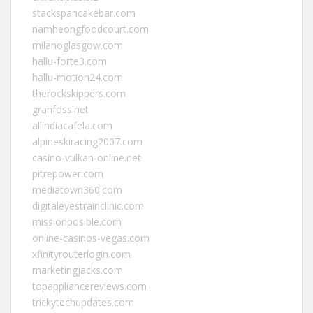
stackspancakebar.com
namheongfoodcourt.com
milanoglasgow.com
hallu-forte3.com
hallu-motion24.com
therockskippers.com
granfoss.net
allindiacafela.com
alpineskiracing2007.com
casino-vulkan-online.net
pitrepower.com
mediatown360.com
digitaleyestrainclinic.com
missionposible.com
online-casinos-vegas.com
xfinityrouterlogin.com
marketingjacks.com
topappliancereviews.com
trickytechupdates.com