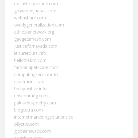
mainstreamzone.com
growmarijuanas.com
webnshare.com
overlygeneralization.com
ethiopianetwork.org
gadgetsmesh.com
justicefornevada.com
leisuretours.info
hellotbsbro.com
farmandpetscare.com
computingservice.info
caiofracini.com
techpositive.info
unseonrang.com
pak-urdu-poetry.com
blogcetra.com
internetmarketingsolutions.co
ollystvs.com
globalnewscx.com