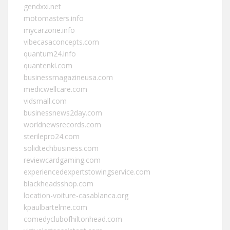
gendxxi.net
motomasters.info
mycarzone.info
vibecasaconcepts.com
quantum24.info
quantenki.com
businessmagazineusa.com
medicwellcare.com
vidsmall.com
businessnews2day.com
worldnewsrecords.com
sterilepro24.com
solidtechbusiness.com
reviewcardgaming.com
experiencedexpertstowingservice.com
blackheadsshop.com
location-voiture-casablanca.org
kpaulbartelme.com
comedyclubofhiltonhead.com