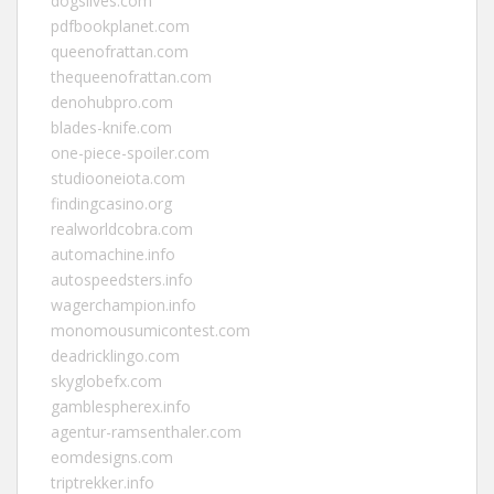
dogslives.com
pdfbookplanet.com
queenofrattan.com
thequeenofrattan.com
denohubpro.com
blades-knife.com
one-piece-spoiler.com
studiooneiota.com
findingcasino.org
realworldcobra.com
automachine.info
autospeedsters.info
wagerchampion.info
monomousumicontest.com
deadricklingo.com
skyglobefx.com
gamblespherex.info
agentur-ramsenthaler.com
eomdesigns.com
triptrekker.info