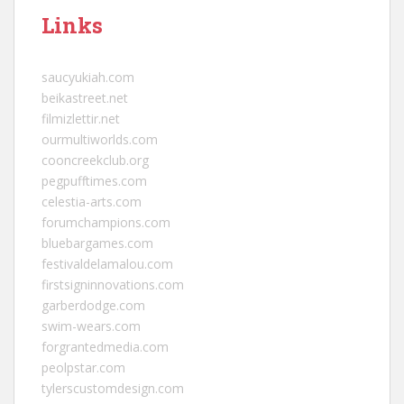
Links
saucyukiah.com
beikastreet.net
filmizlettir.net
ourmultiworlds.com
cooncreekclub.org
pegpufftimes.com
celestia-arts.com
forumchampions.com
bluebargames.com
festivaldelamalou.com
firstsigninnovations.com
garberdodge.com
swim-wears.com
forgrantedmedia.com
peolpstar.com
tylerscustomdesign.com