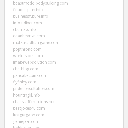
beastmode-bodybuilding.com
financelplan.info
businessfuture.info
infojudibet.com
cbdmap.info
deanbeanxn.com
matkarajdhanigame.com
popthrone.com
world-slots.com
imakewebsolution.com
che-blog.com
pancakecoinz.com
flyfinley.com
prideconsultation.com
hountinglil.info
chakraaffirmations.net
bestjokes4u.com
lustgurgaon.com
geniejaar.com
bobbyslot.com