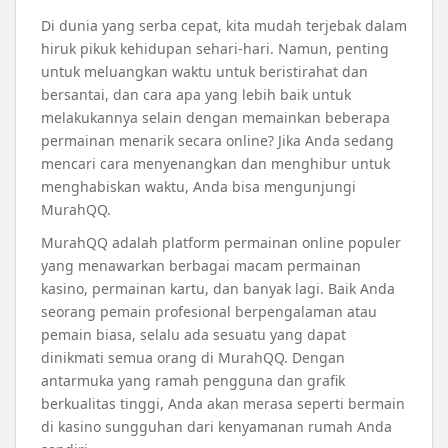
Di dunia yang serba cepat, kita mudah terjebak dalam
hiruk pikuk kehidupan sehari-hari. Namun, penting
untuk meluangkan waktu untuk beristirahat dan
bersantai, dan cara apa yang lebih baik untuk
melakukannya selain dengan memainkan beberapa
permainan menarik secara online? Jika Anda sedang
mencari cara menyenangkan dan menghibur untuk
menghabiskan waktu, Anda bisa mengunjungi
MurahQQ.
MurahQQ adalah platform permainan online populer
yang menawarkan berbagai macam permainan
kasino, permainan kartu, dan banyak lagi. Baik Anda
seorang pemain profesional berpengalaman atau
pemain biasa, selalu ada sesuatu yang dapat
dinikmati semua orang di MurahQQ. Dengan
antarmuka yang ramah pengguna dan grafik
berkualitas tinggi, Anda akan merasa seperti bermain
di kasino sungguhan dari kenyamanan rumah Anda