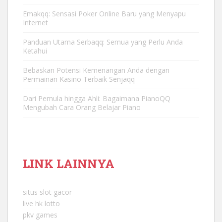
Emakqq: Sensasi Poker Online Baru yang Menyapu
Internet
Panduan Utama Serbaqq: Semua yang Perlu Anda
Ketahui
Bebaskan Potensi Kemenangan Anda dengan
Permainan Kasino Terbaik Senjaqq
Dari Pemula hingga Ahli: Bagaimana PianoQQ
Mengubah Cara Orang Belajar Piano
LINK LAINNYA
situs slot gacor
live hk lotto
pkv games