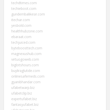
techdtimes.com
techieboot.com
gundembalikesir.com
itechar.com
yesbold.com
healthhubzone.com
ebaraat.com
techjuiced.com
byteboosttech.com
magnexushub.com
virtuogoweb.com
biglotshours.com
buyliraglutide.com
onlinesafemeds.com
gyanibhandar.com
ufabetwarp.biz
ufabetclip.biz
expertufabet.biz
fantasyufabet.biz