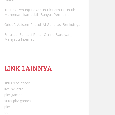
10 Tips Penting Poker untuk Pemula untuk
Memenangkan Lebih Banyak Permainan
Oriqq2: Asisten Pribadi AI Generasi Berikutnya
Emakqq: Sensasi Poker Online Baru yang
Menyapu Internet
LINK LAINNYA
situs slot gacor
live hk lotto
pkv games
situs pkv games
pkv
qq