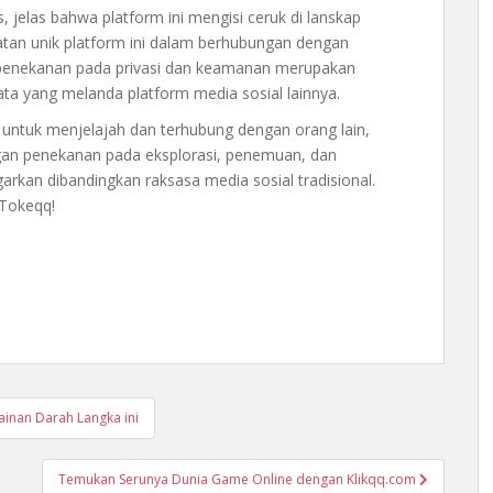
 jelas bahwa platform ini mengisi ceruk di lanskap
atan unik platform ini dalam berhubungan dengan
n penekanan pada privasi dan keamanan merupakan
ata yang melanda platform media sosial lainnya.
u untuk menjelajah dan terhubung dengan orang lain,
gan penekanan pada eksplorasi, penemuan, dan
garkan dibandingkan raksasa media sosial tradisional.
 Tokeqq!
ainan Darah Langka ini
Temukan Serunya Dunia Game Online dengan Klikqq.com