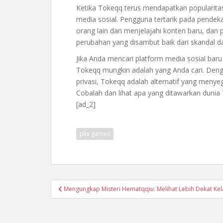
Ketika Tokeqq terus mendapatkan popularitas,
media sosial. Pengguna tertarik pada pendek
orang lain dan menjelajahi konten baru, da
perubahan yang disambut baik dari skandal d
Jika Anda mencari platform media sosial bar
Tokeqq mungkin adalah yang Anda cari. Den
privasi, Tokeqq adalah alternatif yang menye
Cobalah dan lihat apa yang ditawarkan dunia
[ad_2]
pkv games
Post
Mengungkap Misteri Hematqqiu: Melihat Lebih Dekat Kel
navigation