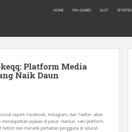
HOME
PKV GAMES
SLOT
SPORTB
keqq: Platform Media
dang Naik Daun
sosial seperti Facebook, Instagram, dan Twitter, akan
n mendapatkan pijakan di pasar. Namun, satu platform
 heboh dan menarik perhatian pengguna di seluruh