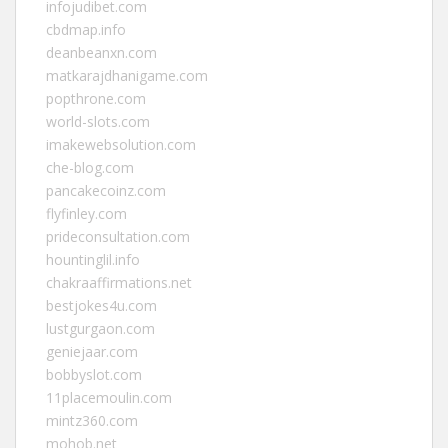
infojudibet.com
cbdmap.info
deanbeanxn.com
matkarajdhanigame.com
popthrone.com
world-slots.com
imakewebsolution.com
che-blog.com
pancakecoinz.com
flyfinley.com
prideconsultation.com
hountinglil.info
chakraaffirmations.net
bestjokes4u.com
lustgurgaon.com
geniejaar.com
bobbyslot.com
11placemoulin.com
mintz360.com
mohob.net