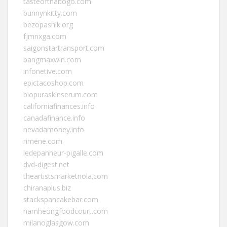
tasteofthaitogo.com
bunnynkitty.com
bezopasnik.org
fjmnxga.com
saigonstartransport.com
bangmaxwin.com
infonetive.com
epictacoshop.com
biopuraskinserum.com
californiafinances.info
canadafinance.info
nevadamoney.info
rimene.com
ledepanneur-pigalle.com
dvd-digest.net
theartistsmarketnola.com
chiranaplus.biz
stackspancakebar.com
namheongfoodcourt.com
milanoglasgow.com