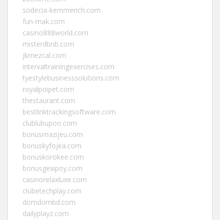
sodecia-kemmerich.com
fun-mak.com
casino888world.com
misterdbnb.com
jkmezcal.com
intervaltrainingexercises.com
tyestylebusinesssolutions.com
royalpoipet.com
thestaurant.com
bestlinktrackingsoftware.com
clublubupoo.com
bonusmazijeu.com
bonuskyfojea.com
bonuskorokee.com
bonusgexipoy.com
casinorelaxluxe.com
clubetechplay.com
domdombd.com
dailyplayz.com