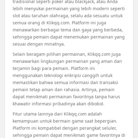
tradisional seperti poker atau blackjack, atau Anda
lebih menyukai permainan yang lebih modern seperti
slot atau taruhan olahraga, selalu ada sesuatu untuk
semua orang di Klikqq.com. Platform ini juga
menawarkan berbagai tema dan gaya yang berbeda,
sehingga pemain dapat menemukan permainan yang
sesuai dengan minatnya.
Selain beragam pilihan permainan, Klikqq.com juga
menawarkan lingkungan permainan yang aman dan
terjamin bagi para pemain. Platform ini
menggunakan teknologi enkripsi canggih untuk
memastikan bahwa semua informasi dan transaksi
pemain tetap aman dan rahasia. Artinya, pemain
dapat menikmati permainan favoritnya tanpa harus
khawatir informasi pribadinya akan dibobol.
Fitur utama lainnya dari Klikqq.com adalah
kemampuan untuk bermain game saat bepergian.
Platform ini kompatibel dengan perangkat seluler,
sehingga pemain dapat menikmati game favoritnya di