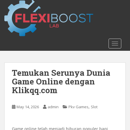
S
k
i
p
t
o
m
TOGGLE
a
i
n
c
Temukan Serunya Dunia
o
Game Online dengan
n
Klikqq.com
t
e
n
,
May 14, 2026
admin
Pkv Games
Slot
t
Game online telah menjadi hiburan populer bagi