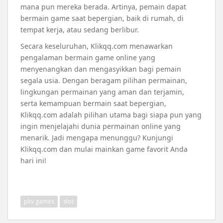
mana pun mereka berada. Artinya, pemain dapat
bermain game saat bepergian, baik di rumah, di
tempat kerja, atau sedang berlibur.
Secara keseluruhan, Klikqq.com menawarkan
pengalaman bermain game online yang
menyenangkan dan mengasyikkan bagi pemain
segala usia. Dengan beragam pilihan permainan,
lingkungan permainan yang aman dan terjamin,
serta kemampuan bermain saat bepergian,
Klikqq.com adalah pilihan utama bagi siapa pun yang
ingin menjelajahi dunia permainan online yang
menarik. Jadi mengapa menunggu? Kunjungi
Klikqq.com dan mulai mainkan game favorit Anda
hari ini!
pkv games
slot