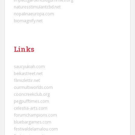
naturesstimulantcbd.net
nopalinaeuropa.com
biomagnify.net
Links
saucyukiah.com
beikastreet.net
filmizlettir.net
ourmultiworlds.com
cooncreekclub.org
pegpufftimes.com
celestia-arts.com
forumchampions.com
bluebargames.com
festivaldelamalou.com