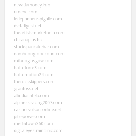
nevadamoney.info
rimene.com
ledepanneur-pigalle.com
dvd-digest.net
theartistsmarketnola.com
chiranaplus.biz
stackspancakebar.com
namheongfoodcourt.com
milanoglasgow.com
hallu-forte3.com
hallu-motion24.com
therockskippers.com
granfoss.net
allindiacafela.com
alpineskiracing2007.com
casino-vulkan-online.net
pitrepower.com
mediatown360.com
digitaleyestrainclinic.com