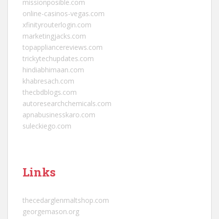
missionposible.com
online-casinos-vegas.com
xfinityrouterlogin.com
marketingjacks.com
topappliancereviews.com
trickytechupdates.com
hindiabhimaan.com
khabresach.com
thecbdblogs.com
autoresearchchemicals.com
apnabusinesskaro.com
suleckiego.com
Links
thecedarglenmaltshop.com
georgemason.org