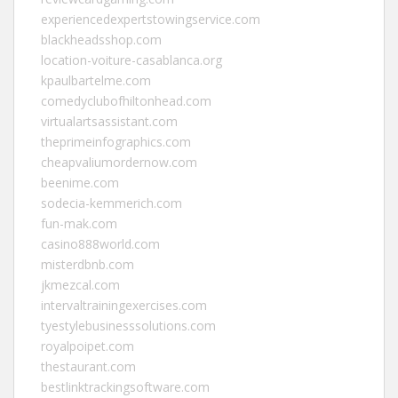
experiencedexpertstowingservice.com
blackheadsshop.com
location-voiture-casablanca.org
kpaulbartelme.com
comedyclubofhiltonhead.com
virtualartsassistant.com
theprimeinfographics.com
cheapvaliumordernow.com
beenime.com
sodecia-kemmerich.com
fun-mak.com
casino888world.com
misterdbnb.com
jkmezcal.com
intervaltrainingexercises.com
tyestylebusinesssolutions.com
royalpoipet.com
thestaurant.com
bestlinktrackingsoftware.com