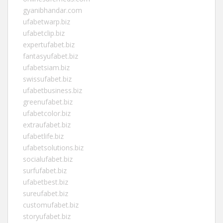
gyanibhandar.com
ufabetwarp.biz
ufabetclip.biz
expertufabet.biz
fantasyufabet.biz
ufabetsiam.biz
swissufabet.biz
ufabetbusiness.biz
greenufabet.biz
ufabetcolor.biz
extraufabet.biz
ufabetlife.biz
ufabetsolutions.biz
socialufabet.biz
surfufabet.biz
ufabetbest.biz
sureufabet.biz
customufabet.biz
storyufabet.biz