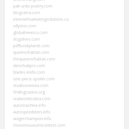
pak-urdu-poetry.com
blogcetra.com
internetmarketingsolutions.co
ollystvs.com
globalnewscx.com
dogslives.com
pdfbookplanet.com
queenofrattan.com
thequeenofrattan.com
denohubpro.com
blades-knife.com
one-piece-spoiler.com
studiooneiota.com
findingcasino.org
realworldcobra.com
automachine.info
autospeedsters.info
wagerchampion.info
monomousumicontest.com