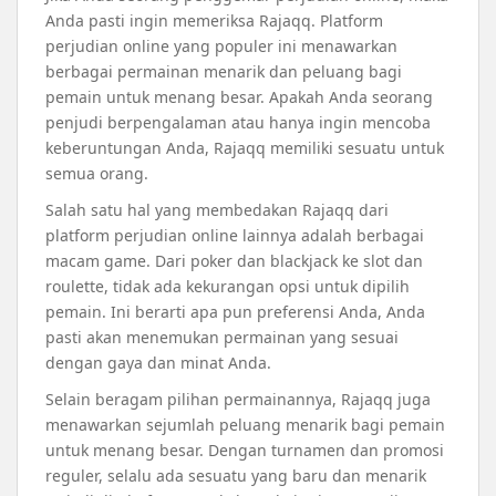
Anda pasti ingin memeriksa Rajaqq. Platform
perjudian online yang populer ini menawarkan
berbagai permainan menarik dan peluang bagi
pemain untuk menang besar. Apakah Anda seorang
penjudi berpengalaman atau hanya ingin mencoba
keberuntungan Anda, Rajaqq memiliki sesuatu untuk
semua orang.
Salah satu hal yang membedakan Rajaqq dari
platform perjudian online lainnya adalah berbagai
macam game. Dari poker dan blackjack ke slot dan
roulette, tidak ada kekurangan opsi untuk dipilih
pemain. Ini berarti apa pun preferensi Anda, Anda
pasti akan menemukan permainan yang sesuai
dengan gaya dan minat Anda.
Selain beragam pilihan permainannya, Rajaqq juga
menawarkan sejumlah peluang menarik bagi pemain
untuk menang besar. Dengan turnamen dan promosi
reguler, selalu ada sesuatu yang baru dan menarik