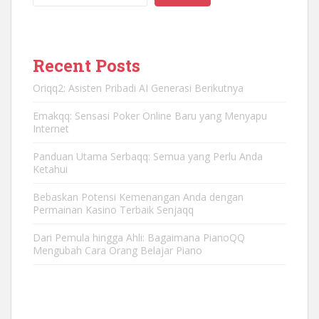
Recent Posts
Oriqq2: Asisten Pribadi AI Generasi Berikutnya
Emakqq: Sensasi Poker Online Baru yang Menyapu
Internet
Panduan Utama Serbaqq: Semua yang Perlu Anda
Ketahui
Bebaskan Potensi Kemenangan Anda dengan
Permainan Kasino Terbaik Senjaqq
Dari Pemula hingga Ahli: Bagaimana PianoQQ
Mengubah Cara Orang Belajar Piano